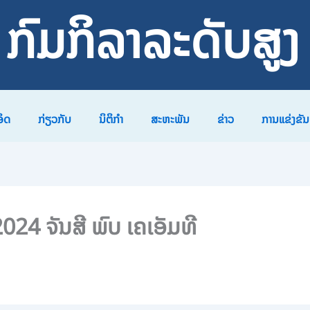
ກົມກິລາລະດັບສູງ
ອິດ
ກ່ຽວກັບ
ນິຕິກຳ
ສະຫະພັນ
ຂ່າວ
ການແຂ່ງຂັນ
024 ຈັນ​ສ​ີ ພົບ ເຄ​ເອັມ​ທີ