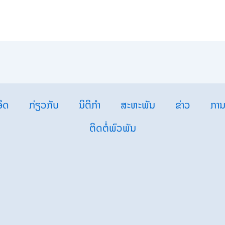
ິດ
ກ່ຽວກັບ
ນິຕິກຳ
ສະຫະພັນ
ຂ່າວ
ການ
ຕິດຕໍ່ພົວພັນ