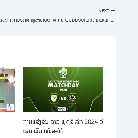
NEXT
ຈັດພິທີ ເປີດກິດຈະກໍາ ການຮັກສາສຸຂະພາບຕາ ສາກົນ ພ້ອມມອບແວ່ນຕາກັນແສງ ໃຫ້ເຍົາວະຊົນ ທີ່ສູນຝຶກຈຳປີ – ຈຳປາ
ການ​ແຂ່ງ​ຂັນ ລາວ ຟຸດ​ຊໍ ລີກ 2024 ວີ​
ເຊີນ ພົບ ​​ເໜືອ-ໃຕ້