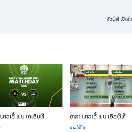
 ພາວເວີ້ ພົບ ​ເຄເອັມທີ
ອາສາ ພາວເວີ້ ພົບ ​​​ເອັສທີທີ
ອ
ຂ່າວວິດີໂອ