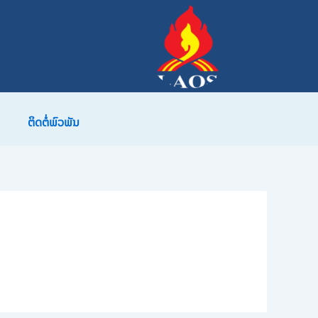
ຕິດຕໍ່ພົວພັນ