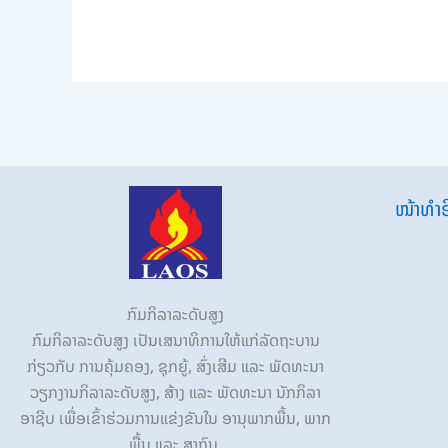
ໜ້າທຳອ
ກົມກິລາລະດັບສູງ
ກົມກິລາລະດັບສູງ ເປັນເສນາທິການໃຫ້ແກ່ລັດຖະບານ
ກ່ຽວກັບ ການຄຸ້ມຄອງ, ຊຸກຍູ້, ສົ່ງເສີມ ແລະ ພັດທະນາ
ວຽກງານກິລາລະດັບສູງ, ສ້າງ ແລະ ພັດທະນາ ນັກກິລາ
ອາຊີບ ເພື່ອເຂົ້າຮ່ວມການແຂ່ງຂັນໃນ ອານຸພາກພື້ນ, ພາກ
ພື້ນ ແລະ ສາກົນ.