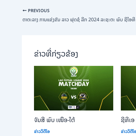
PREVIOUS
ຕາ​ຕະ​ລາງ ການ​ແຂ່ງ​ຂັນ ລາວ ຟຸດ​ຊໍ ລີກ 2024 ລະ​ຊະ​ຕະ ພົບ ຊີ​ໄອ​ທີ
ຂ່າວທີ່ກ່ຽວຂ້ອງ
​​ຈັນສີ ພົບ ​​​ເໜືອ-ໃຕ້
ຊີທີເອ
ຂ່າວວິດີໂອ
ຂ່າວວິດີໂ