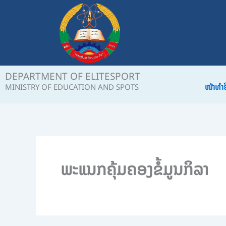
Skip
to
content
DEPARTMENT OF ELITESPORT
ໜ້າທຳ
MINISTRY OF EDUCATION AND SPOTS
ພະແນກຄຸ້ມຄອງຂໍ້ມູນກິລາ