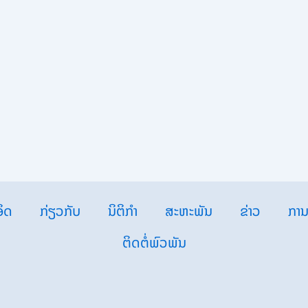
ິດ
ກ່ຽວກັບ
ນິຕິກຳ
ສະຫະພັນ
ຂ່າວ
ການ
ຕິດຕໍ່ພົວພັນ