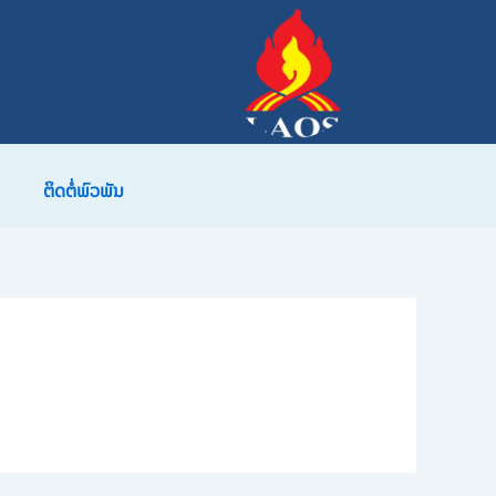
ຕິດຕໍ່ພົວພັນ