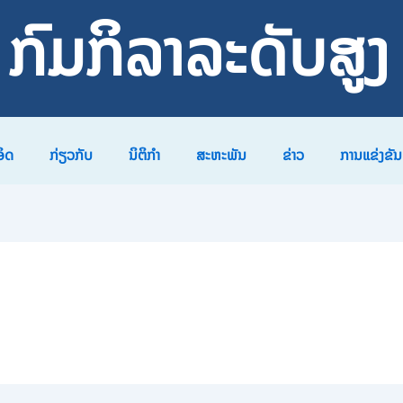
ກົມກິລາລະດັບສູງ
ອິດ
ກ່ຽວກັບ
ນິຕິກຳ
ສະຫະພັນ
ຂ່າວ
ການແຂ່ງຂັນ