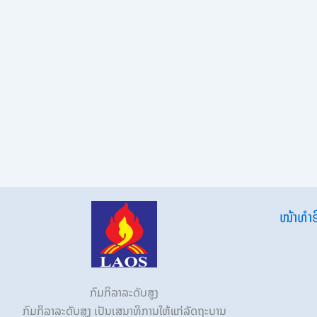
ໜ້າທຳອ
ກົມກິລາລະດັບສູງ
ກົມກິລາລະດັບສູງ ເປັນເສນາທິການໃຫ້ແກ່ລັດຖະບານ