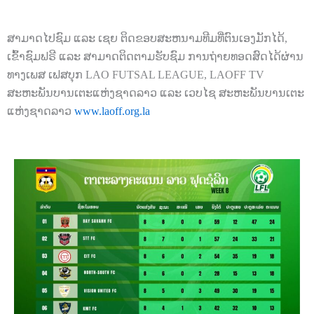
ສາມາດໄປຊົມ ແລະ ເຊຍ ຕິດຂອບສະຫນາມທີມທີ່ຕົນເອງມັກໄດ້
,
ເຂົ້າຊົມຟຣີ ແລະ ສາມາດຕິດຕາມຮັບຊົມ ການຖ່າຍທອດສົດໄດ້ຜ່ານ
ທາງເພສ ເຟສບຸກ
LAO FUTSAL LEAGUE, LAOFF TV
ສະຫະພັນບານເຕະແຫ່ງຊາດລາວ ແລະ ເວບໄຊ ສະຫະພັນບານເຕະ
ແຫ່ງຊາດລາວ
www.laoff.org.la