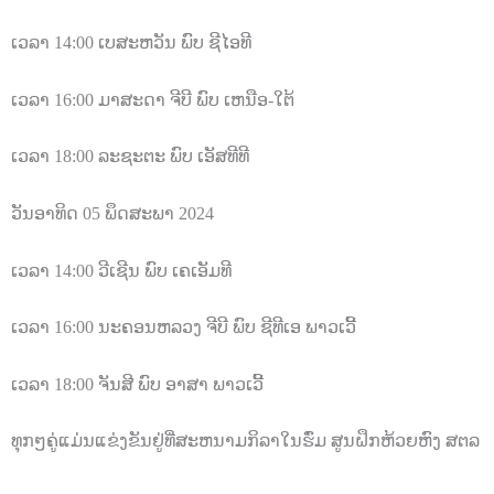
ເວລາ
14:00
ເບສະຫວັນ ພົບ ຊີໄອທີ
ເວລາ
16:00
ມາສະດາ ຈີບີ ພົບ ເຫນືອ-ໃຕ້
ເວລາ
18:00
ລະຊະຕະ
ພົບ ເອັສທີທີ
ວັນອາທິດ
05
ພຶດສະພາ
2024
ເວລາ
14:00
ວີເຊີນ
ພົບ ເຄເອັມທີ
ເວລາ
16:00
ນະຄອນຫລວງ ຈີບີ
ພົບ ຊີທີເອ ພາວເວີ້
ເວລາ
18:00
ຈັນສີ ພົບ
ອາສາ ພາວເວີ້
ທຸກໆຄູ່ແມ່ນແຂ່ງຂັນຢູ່ທີ່ສະຫນາມກິລາໃນຮົ່ມ ສູນຝຶກຫ້ວຍຫົງ ສຕລ