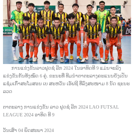
ການແຂ່ງຂັນລາວຟຸດຊໍ ລີກ 2024 ໃນອາທິດທີ 9 ແມ່ນຈະລົງ
ແຂ່ງຂັນກັນທັງໝົດ 6 ຄູ່. ຂະນະທີ່ ທີມນຳຕາຕະລາງຄະແນນຍັງເປັນ
ແຊ໋ມເກົ່າສະໂມສອນ ເບ ສະຫວັນ ເອັຟຊີ ທີ່ລົງສະໜາມ 8 ນັດ ຊະນະ
ລວດ
ຕາຕະລາງ ການແຂ່ງຂັນ ລາວ ຟຸດຊໍ ລີກ
2024 LAO FUTSAL
LEAGUE 2024
ອາທິດ ທີ
9
ວັນເສົາ
04
ພຶດສະພາ
2024