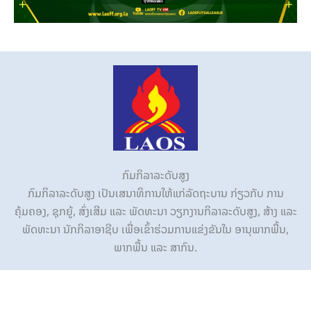
ກົມກິລາລະດັບສູງ
ກົມກິລາລະດັບສູງ ເປັນເສນາທິການໃຫ້ແກ່ລັດຖະບານ ກ່ຽວກັບ ການ
ຄຸ້ມຄອງ, ຊຸກຍູ້, ສົ່ງເສີມ ແລະ ພັດທະນາ ວຽກງານກິລາລະດັບສູງ, ສ້າງ ແລະ
ພັດທະນາ ນັກກິລາອາຊີບ ເພື່ອເຂົ້າຮ່ວມການແຂ່ງຂັນໃນ ອານຸພາກພື້ນ,
ພາກພື້ນ ແລະ ສາກົນ.