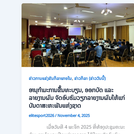
,
ຂ່າວການແຂ່ງຂັນກິລາພາຍໃນ
ຂ່າວກິລາ (ຂ່າວວັນນີ້)
ອານຸກຳມະການຂື້ນທະບຽນ, ອອກບັດ ແລະ
ລາຍງານຜົນ ຈັດອົບຮົມວຽກລາຍງານຜົນໃຫ້ແກ່
ບັນດາສະຫະພັນແຫ່ງຊາດ
elitesport2026
/
November 4, 2025
ເມື່ອວັນທີ 4 ພະຈິກ 2025 ທີ່ຫ້ອງປະຊຸມຄະນະ