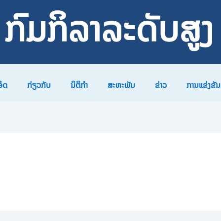
ກົມກິລາລະດັບສູງ
ອິດ
ກ່ຽວກັບ
ນິຕິກຳ
ສະຫະພັນ
ຂ່າວ
ການແຂ່ງຂັນ