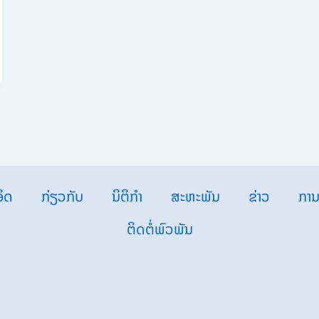
ິດ
ກ່ຽວກັບ
ນິຕິກຳ
ສະຫະພັນ
ຂ່າວ
ການ
ຕິດຕໍ່ພົວພັນ