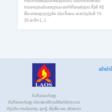
ກຳມະການໂອແລມປິກແຫ່ງຊາດລາວ ໄດ້ມີການຈັດອົບຮົມ
ການລາຍງານຜົນຂອງງານມະຫາກຳກິລາແຫ່ງຊາດ ຄັ້ງທີ XII
ທີ່ນະຄອນຫຼວງວຽງຈັນ ເປັນເຈົ້າພາບ ລະຫວ່າງວັນທີ 15-
25 ພະຈິກ […]
ໜ້າທຳອ
ກົມກິລາລະດັບສູງ
ກົມກິລາລະດັບສູງ ເປັນເສນາທິການໃຫ້ແກ່ລັດຖະບານ
ກ່ຽວກັບ ການຄຸ້ມຄອງ, ຊຸກຍູ້, ສົ່ງເສີມ ແລະ ພັດທະນາ