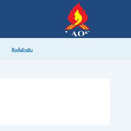
ຕິດຕໍ່ພົວພັນ