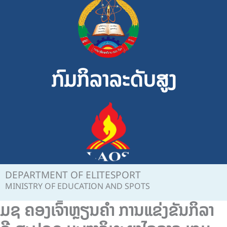
Skip
to
content
ກົມກິລາລະດັບສູງ
DEPARTMENT OF ELITESPORT
MINISTRY OF EDUCATION AND SPOTS
ມຊ ຄອງເຈົ້າຫຼຽນຄຳ ການແຂ່ງຂັນກິລາ