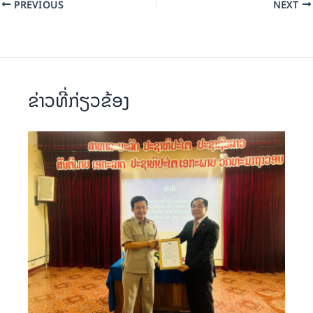
PREVIOUS
NEXT
ຂ່າວທີ່ກ່ຽວຂ້ອງ