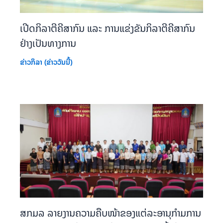
ເປີດກິລາຕີຄີສາກົນ ແລະ ການແຂ່ງຂັນກິລາຕີຄີສາກົນ
ຢ່າງເປັນທາງການ
ຂ່າວກິລາ (ຂ່າວວັນນີ້)
ສກມລ ລາຍງານຄວາມຄືບໜ້າຂອງແຕ່ລະອານຸກຳມການ