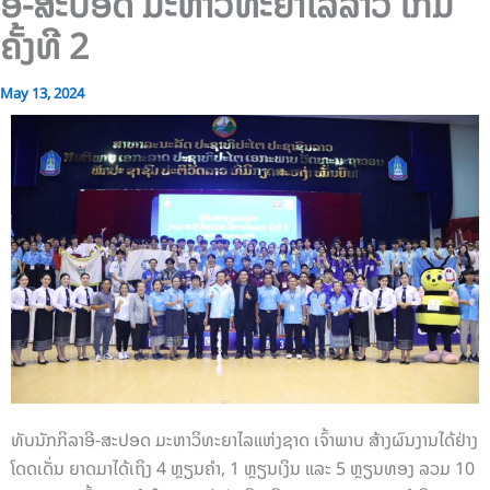
ອີ-ສະປອດ ມະຫາວິທະຍາໄລລາວ ເກມ
ຄັ້ງທີ 2
May 13, 2024
ທັບນັກກິລາອີ-ສະປອດ ມະຫາວິທະຍາໄລແຫ່ງຊາດ ເຈົ້າພາບ ສ້າງຜົນງານໄດ້ຢ່າງ
ໂດດເດັ່ນ ຍາດມາໄດ້ເຖິງ 4 ຫຼຽນຄຳ, 1 ຫຼຽນເງິນ ແລະ 5 ຫຼຽນທອງ ລວມ 10