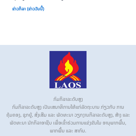
ຂ່າວກິລາ (ຂ່າວວັນນີ້)
ກົມກິລາລະດັບສູງ
ກົມກິລາລະດັບສູງ ເປັນເສນາທິການໃຫ້ແກ່ລັດຖະບານ ກ່ຽວກັບ ການ
ຄຸ້ມຄອງ, ຊຸກຍູ້, ສົ່ງເສີມ ແລະ ພັດທະນາ ວຽກງານກິລາລະດັບສູງ, ສ້າງ ແລະ
ພັດທະນາ ນັກກິລາອາຊີບ ເພື່ອເຂົ້າຮ່ວມການແຂ່ງຂັນໃນ ອານຸພາກພື້ນ,
ພາກພື້ນ ແລະ ສາກົນ.