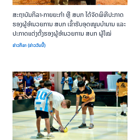
ສະຖາບັນກິລາ-ກາຍຍະກຳ ຫຼື ສບກ ໄດ້ຈັດພິທີປະກາດ
ຮອງຜູ້ອຳນວຍການ ສບກ ເຂົ້າຮັບອຸດໜູນບຳນານ ແລະ
ປະກາດແຕ່ງຕັ້ງຮອງຜູ້ອຳນວຍການ ສບກ ຜູ້ໃໝ່
ຂ່າວກິລາ (ຂ່າວວັນນີ້)