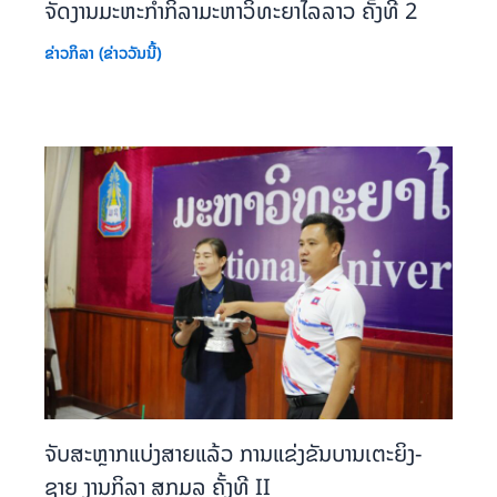
ຈັດງານມະຫະກຳກິລາມະຫາວິທະຍາໄລລາວ ຄັ້ງທີ 2
ຂ່າວກິລາ (ຂ່າວວັນນີ້)
ຈັບສະຫຼາກແບ່ງສາຍແລ້ວ ການແຂ່ງຂັນບານເຕະຍິງ-
ຊາຍ ງານກິລາ ສກມລ ຄັ້ງທີ II