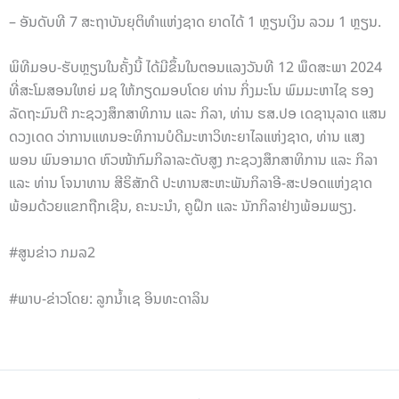
– ອັນດັບທີ 7 ສະຖາບັນຍຸຕິທຳແຫ່ງຊາດ ຍາດໄດ້ 1 ຫຼຽນເງິນ ລວມ 1 ຫຼຽນ.
ພິທີມອບ-ຮັບຫຼຽນໃນຄັ້ງນີ້ ໄດ້ມີຂຶ້ນໃນຕອນແລງວັນທີ 12 ພຶດສະພາ 2024
ທີ່ສະໂມສອນໃຫຍ່ ມຊ ໃຫ້ກຽດມອບໂດຍ ທ່ານ ກິ່ງມະໂນ ພົມມະຫາໄຊ ຮອງ
ລັດຖະມົນຕີ ກະຊວງສຶກສາທິການ ແລະ ກິລາ, ທ່ານ ຮສ.ປອ ເດຊານຸລາດ ແສນ
ດວງເດດ ວ່າການແທນອະທິການບໍດີມະຫາວິທະຍາໄລແຫ່ງຊາດ, ທ່ານ ແສງ
ພອນ ພົນອາມາດ ຫົວໜ້າກົມກິລາລະດັບສູງ ກະຊວງສຶກສາທິການ ແລະ ກິລາ
ແລະ ທ່ານ ໂຈນາທານ ສີຣິສັກດີ ປະທານສະຫະພັນກິລາອີ-ສະປອດແຫ່ງຊາດ
ພ້ອມດ້ວຍແຂກຖືກເຊີນ, ຄະນະນຳ, ຄູຝຶກ ແລະ ນັກກິລາຢ່າງພ້ອມພຽງ.
#ສູນຂ່າວ ກມລ2
#ພາບ-ຂ່າວໂດຍ: ລູກນ້ຳເຊ ອິນທະດາລິນ