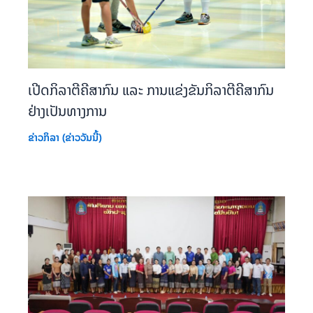
ເປີດກິລາຕີຄີສາກົນ ແລະ ການແຂ່ງຂັນກິລາຕີຄີສາກົນ
ຢ່າງເປັນທາງການ
ຂ່າວກິລາ (ຂ່າວວັນນີ້)