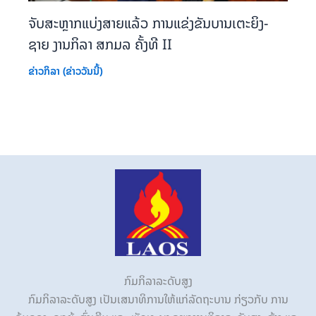
ຈັບສະຫຼາກແບ່ງສາຍແລ້ວ ການແຂ່ງຂັນບານເຕະຍິງ-
ຊາຍ ງານກິລາ ສກມລ ຄັ້ງທີ II
ຂ່າວກິລາ (ຂ່າວວັນນີ້)
ກົມກິລາລະດັບສູງ
ກົມກິລາລະດັບສູງ ເປັນເສນາທິການໃຫ້ແກ່ລັດຖະບານ ກ່ຽວກັບ ການ