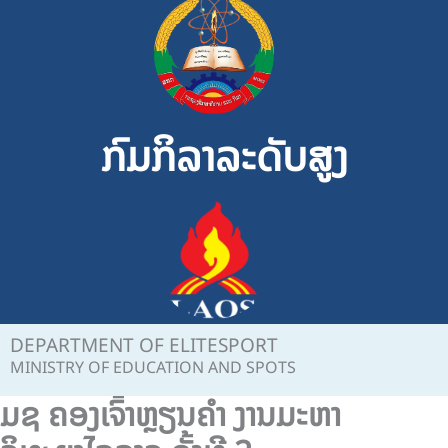
Skip
to
content
ກົມກິລາລະດັບສູງ
DEPARTMENT OF ELITESPORT
MINISTRY OF EDUCATION AND SPOTS
ມຊ ຄອງເຈົ້າຫຼຽນຄຳ ງານມະຫາ