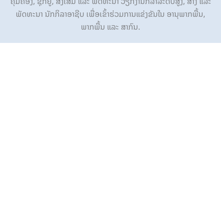
ຄຸ້ມຄອງ, ຊຸກຍູ້, ສົ່ງເສີມ ແລະ ພັດທະນາ ວຽກງານກິລາລະດັບສູງ, ສ້າງ ແລະ
ພັດທະນາ ນັກກິລາອາຊີບ ເພື່ອເຂົ້າຮ່ວມການແຂ່ງຂັນໃນ ອານຸພາກພື້ນ,
ພາກພື້ນ ແລະ ສາກົນ.