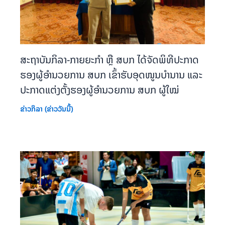
ສະຖາບັນກິລາ-ກາຍຍະກຳ ຫຼື ສບກ ໄດ້ຈັດພິທີປະກາດ
ຮອງຜູ້ອຳນວຍການ ສບກ ເຂົ້າຮັບອຸດໜູນບຳນານ ແລະ
ປະກາດແຕ່ງຕັ້ງຮອງຜູ້ອຳນວຍການ ສບກ ຜູ້ໃໝ່
ຂ່າວກິລາ (ຂ່າວວັນນີ້)