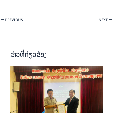
PREVIOUS
NEXT
ຂ່າວທີ່ກ່ຽວຂ້ອງ