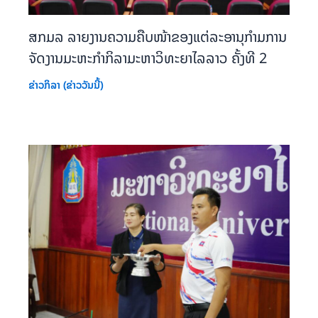
ສກມລ ລາຍງານຄວາມຄືບໜ້າຂອງແຕ່ລະອານຸກຳມການ
ຈັດງານມະຫະກຳກິລາມະຫາວິທະຍາໄລລາວ ຄັ້ງທີ 2
ຂ່າວກິລາ (ຂ່າວວັນນີ້)