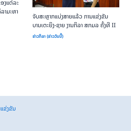
ອງແຕ່ລະ
ິລາມະຫາ
ຈັບສະຫຼາກແບ່ງສາຍແລ້ວ ການແຂ່ງຂັນ
ບານເຕະຍິງ-ຊາຍ ງານກິລາ ສກມລ ຄັ້ງທີ II
ຂ່າວກິລາ (ຂ່າວວັນນີ້)
ແຂ່ງຂັນ