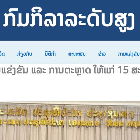
ກົມກິລາລະດັບສູງ
ອິດ
ກ່ຽວກັບ
ນິຕິກຳ
ສະຫະພັນ
ຂ່າວ
ການແຂ່ງຂັນ
ແຂ່ງຂັນ ແລະ ການຕະຫຼາດ ໃຫ້ແກ່ 15 ສະ