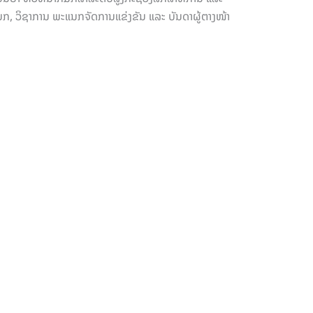
ກ, ວິຊາການ ພະແນກຈັດການແຂ່ງຂັນ ແລະ ບັນດາຜູ້ຕາງໜ້າ