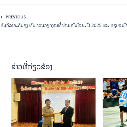
PREVIOUS
ຂ່າວທີ່ກ່ຽວຂ້ອງ