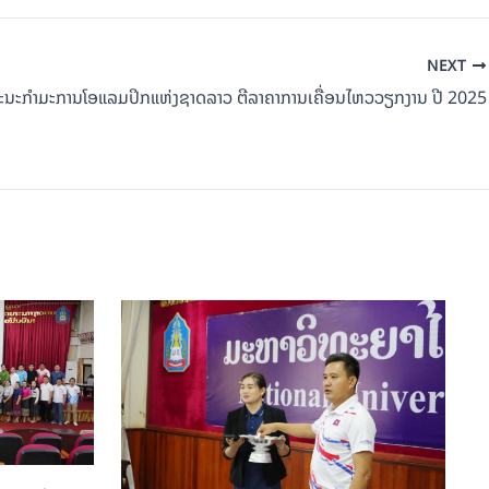
NEXT
ະນະກຳມະການໂອແລມປິກແຫ່ງຊາດລາວ ຕີລາຄາການເຄື່ອນໄຫວວຽກງານ ປີ 2025