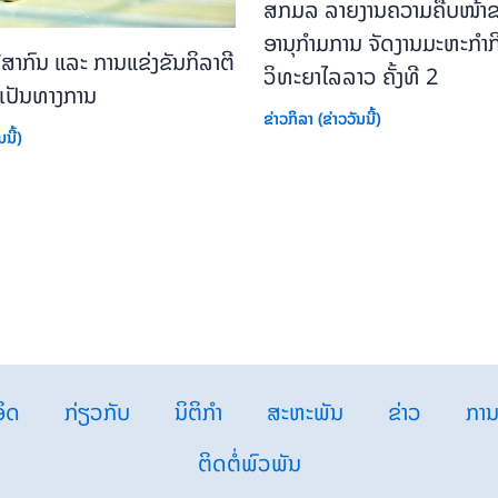
ສກມລ ລາຍງານຄວາມຄືບໜ້າຂ
ອານຸກຳມການ ຈັດງານມະຫະກຳກ
ຄີສາກົນ ແລະ ການແຂ່ງຂັນກິລາຕີ
ວິທະຍາໄລລາວ ຄັ້ງທີ 2
າງເປັນທາງການ
ຂ່າວກິລາ (ຂ່າວວັນນີ້)
ນີ້)
ິດ
ກ່ຽວກັບ
ນິຕິກຳ
ສະຫະພັນ
ຂ່າວ
ການ
ຕິດຕໍ່ພົວພັນ