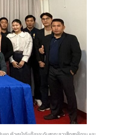
ະປັນຍາ ຫົວຫນ້າກົມກີລາລະດັບສູງກະຊວງສຶກສາທິການ ແລະ