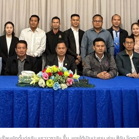
ຮືອນພັກຕົ້ນດູ່ຊູຊັບ ແຂວງວຽງຈັນ ຂື້ນ. ພາຍໃຕ້ເປັນປະທານ ທ່ານ ສີຈັນ ຈິດຕ