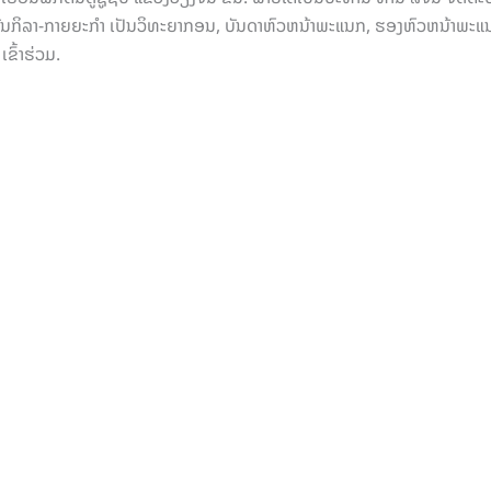
າບັນກິລາ-ກາຍຍະກຳ ເປັນວິທະຍາກອນ, ບັນດາຫົວຫນ້າພະແນກ, ຮອງຫົວຫນ້າພະແນ
ຂົ້າຮ່ວມ.