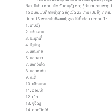
ກິລາ, ມີທ່ານ ສອນເພັດ ຈັນດານຸວົງ ຮອງຜູ້ອຳນວຍການສະຖ
15 ສະຫະພັນກິລາແຫ່ງຊາດ ທັງໝົດ 23 ທ່ານ ເປັນຍິງ 7 ທ່ານ ເ
ບັນດາ 15 ສະຫະພັນກິລາແຫ່ງຊາດ ທີ່ເຂົ້າຮ່ວມ ປະກອບມີ :
1. ບານສົ່ງ
2. ⁠ແລ່ນ-ລານ
3. ສະນຸກເກີ້
4. ⁠ປິ່ງປ່ອງ
5. ⁠ເພາະກາຍ
6. ⁠ມວຍລາວ
7. ⁠ເທຄວັນໂດ
8. ⁠ມວຍສາກົນ
9. ⁠ກະຕໍ້
10. ⁠ເທັກບອນ
11. ⁠ລອຍນໍ້າ
12. ⁠ຢູໂດ
13. ⁠ຈູຈິດຊູ
14. ⁠ດອກປີກໄກ່