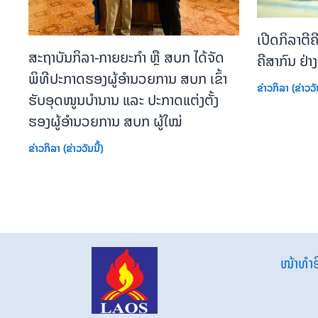
ເປີດກິລາຕີ
ສະຖາບັນກິລາ-ກາຍຍະກຳ ຫຼື ສບກ ໄດ້ຈັດ
ຄີສາກົນ ຢ່
ພິທີປະກາດຮອງຜູ້ອຳນວຍການ ສບກ ເຂົ້າ
ຂ່າວກິລາ (ຂ່າວວັນ
ຮັບອຸດໜູນບຳນານ ແລະ ປະກາດແຕ່ງຕັ້ງ
ຮອງຜູ້ອຳນວຍການ ສບກ ຜູ້ໃໝ່
ຂ່າວກິລາ (ຂ່າວວັນນີ້)
ໜ້າທຳອ