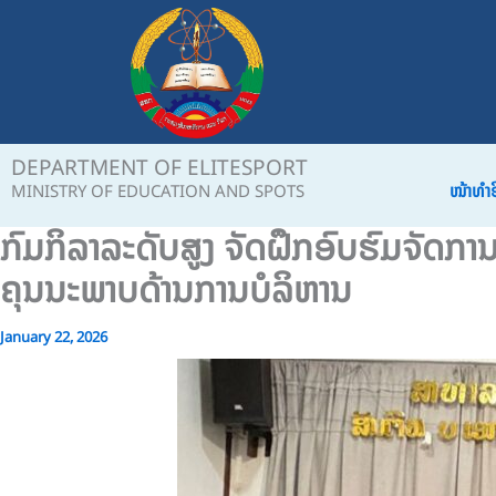
Skip
to
content
DEPARTMENT OF ELITESPORT
ໜ້າທຳ
MINISTRY OF EDUCATION AND SPOTS
ກົມກິລາລະດັບສູງ ຈັດຝຶກອົບຮົມຈັດການ
ຄຸນນະພາບດ້ານການບໍລິຫານ
January 22, 2026