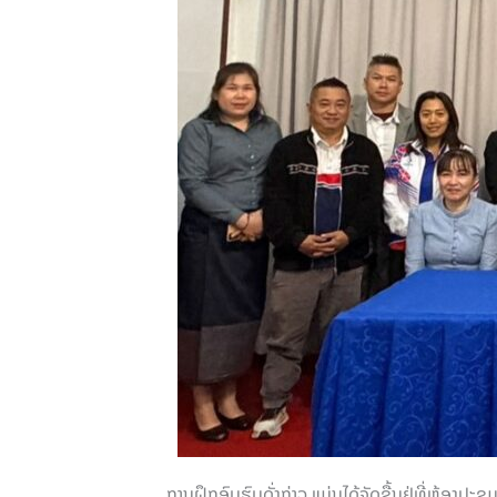
ການຝຶກອົບຮົບດັ່ງກ່າວ ແມ່ນໄດ້ຈັດຂື້ນຢູ່ທີ່ຫ້ອງປະຊຸມເ