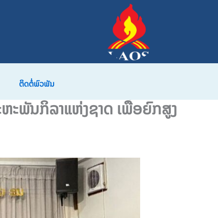
ຕິດຕໍ່ພົວພັນ
ຫະພັນກິລາແຫ່ງຊາດ ເພື່ອຍົກສູງ