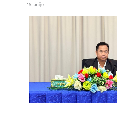
15. ⁠ລົດຖີບ