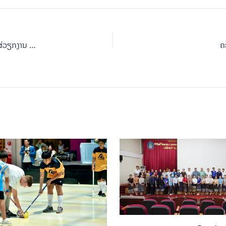
ກົມກິລາລະດັບສູງ ທົບທວນວຽກງານທີ່ຜ່ານມາໃນໄລຍະ ປີ 2025 ແລະ ກຽມສຸມໃສ່ວຽກງານ ປີ 2026 ພ້ອມກັບມອບໃບຍ້ອງຍໍ 3 ອົງການຈັດຕັ້ງມະຫາຊົນ ໃນໄລຍະຜ່ານມາ
ຄ