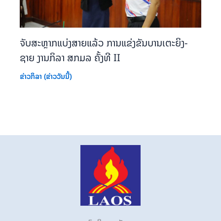
ຈັບສະຫຼາກແບ່ງສາຍແລ້ວ ການແຂ່ງຂັນບານເຕະຍິງ-
ຊາຍ ງານກິລາ ສກມລ ຄັ້ງທີ II
ຂ່າວກິລາ (ຂ່າວວັນນີ້)