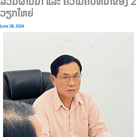
ລວມຜ່ານມາ ແລະ ຄວາມຄືບຫນ້າຂອງ 2
ວຽກໃຫຍ່
June 28, 2024