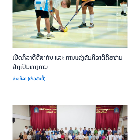
ເປີດກິລາຕີຄີສາກົນ ແລະ ການແຂ່ງຂັນກິລາຕີຄີສາກົນ
ຢ່າງເປັນທາງການ
ຂ່າວກິລາ (ຂ່າວວັນນີ້)