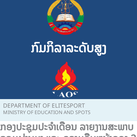
Skip
to
content
ກົມກິລາລະດັບສູງ
DEPARTMENT OF ELITESPORT
MINISTRY OF EDUCATION AND SPOTS
ກອງປະຊຸມປະຈຳເດືອນ ລາຍງານສະພາບ