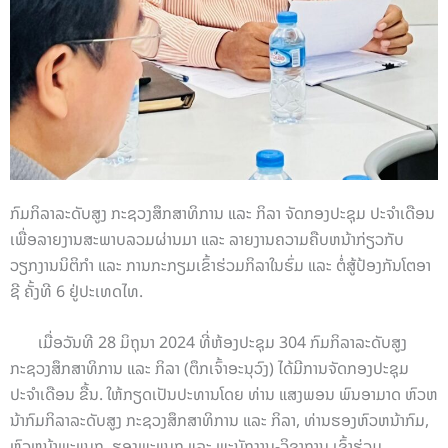
ກົມກິລາລະດັບສູງ ກະຊວງສຶກສາທິການ ແລະ ກິລາ ຈັດກອງປະຊຸມ ປະຈຳເດືອນ
ເພື່ອລາຍງານສະພາບລວມຜ່ານມາ ແລະ ລາຍງານຄວາມຄືບຫນ້າກ່ຽວກັບ
ວຽກງານນິຕິກຳ ແລະ ການກະກຽມເຂົ້າຮ່ວມກິລາໃນຮົ່ມ ແລະ ຕໍ່ສູ້ປ້ອງກັນໂຕອາ
ຊີ ຄັ້ງທີ 6 ຢູ່ປະເທດໄທ.
ເມື່ອວັນທີ 28 ມິຖຸນາ 2024 ທີ່ຫ້ອງປະຊຸມ 304 ກົມກິລາລະດັບສູງ
ກະຊວງສຶກສາທິການ ແລະ ກິລາ (ຕຶກເຈົ້າອະນຸວົງ) ໄດ້ມີການຈັດກອງປະຊຸມ
ປະຈຳເດືອນ ຂື້ນ. ໃຫ້ກຽດເປັນປະທານໂດຍ ທ່ານ ແສງພອນ ພົນອາມາດ ຫົວຫ
ນ້າກົມກິລາລະດັບສູງ ກະຊວງສຶກສາທິການ ແລະ ກິລາ, ທ່ານຮອງຫົວຫນ້າກົມ,
ຫົວຫນ້າພະແນກ, ຮອງພະແນກ ແລະ ພະນັກງານ-ວິຊາການ ເຂົ້າຮ່ວມ.