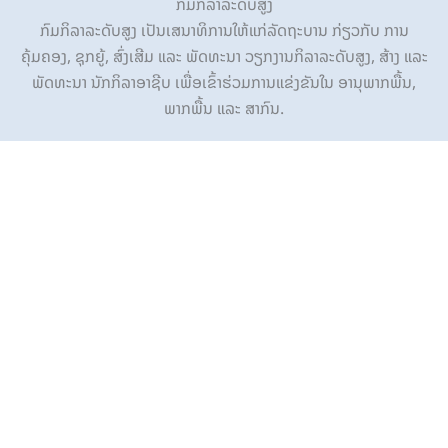
ກົມກິລາລະດັບສູງ
ກົມກິລາລະດັບສູງ ເປັນເສນາທິການໃຫ້ແກ່ລັດຖະບານ ກ່ຽວກັບ ການ
ຄຸ້ມຄອງ, ຊຸກຍູ້, ສົ່ງເສີມ ແລະ ພັດທະນາ ວຽກງານກິລາລະດັບສູງ, ສ້າງ ແລະ
ພັດທະນາ ນັກກິລາອາຊີບ ເພື່ອເຂົ້າຮ່ວມການແຂ່ງຂັນໃນ ອານຸພາກພື້ນ,
ພາກພື້ນ ແລະ ສາກົນ.