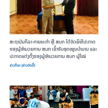
ສະຖາບັນກິລາ-ກາຍຍະກຳ ຫຼື ສບກ ໄດ້ຈັດພິທີປະກາດ
ຮອງຜູ້ອຳນວຍການ ສບກ ເຂົ້າຮັບອຸດໜູນບຳນານ ແລະ
ປະກາດແຕ່ງຕັ້ງຮອງຜູ້ອຳນວຍການ ສບກ ຜູ້ໃໝ່
ຂ່າວກິລາ (ຂ່າວວັນນີ້)