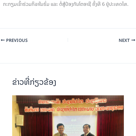
ກະກຽມເຂົ້າຮ່ວມກິລາໃນຮົ່ມ ແລະ ຕໍ່ສູ້ປ້ອງກັນໂຕອາຊີ ຄັ້ງທີ 6 ຢູ່ປະເທດໄທ.
PREVIOUS
NEXT
ຂ່າວທີ່ກ່ຽວຂ້ອງ