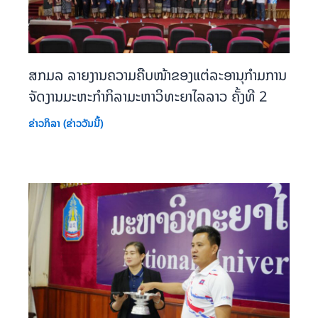
ສກມລ ລາຍງານຄວາມຄືບໜ້າຂອງແຕ່ລະອານຸກຳມການ
ຈັດງານມະຫະກຳກິລາມະຫາວິທະຍາໄລລາວ ຄັ້ງທີ 2
ຂ່າວກິລາ (ຂ່າວວັນນີ້)