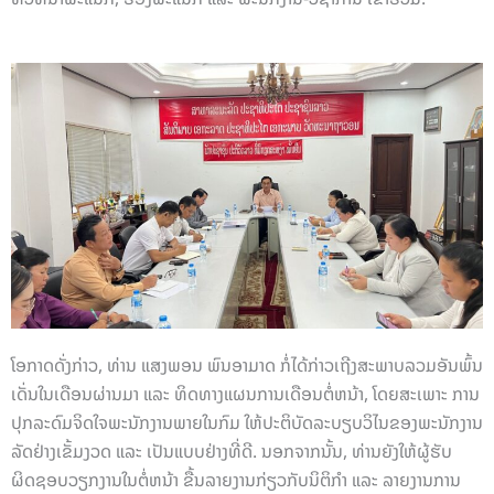
ໂອກາດດັ່ງກ່າວ, ທ່ານ ແສງພອນ ພົນອາມາດ ກໍ່ໄດ້ກ່າວເຖີງສະພາບລວມອັນພົ້ນ
ເດັ່ນໃນເດືອນຜ່ານມາ ແລະ ທິດທາງແຜນການເດືອນຕໍ່ຫນ້າ, ໂດຍສະເພາະ ການ
ປຸກລະດົມຈິດໃຈພະນັກງານພາຍໃນກົມ ໃຫ້ປະຕິບັດລະບຽບວິໄນຂອງພະນັກງານ
ລັດຢ່າງເຂັ້ມງວດ ແລະ ເປັນແບບຢ່າງທີ່ດີ. ນອກຈາກນັ້ນ, ທ່ານຍັງໃຫ້ຜູ້ຮັບ
ຜິດຊອບວຽກງານໃນຕໍ່ຫນ້າ ຂື້ນລາຍງານກ່ຽວກັບນິຕິກຳ ແລະ ລາຍງານການ