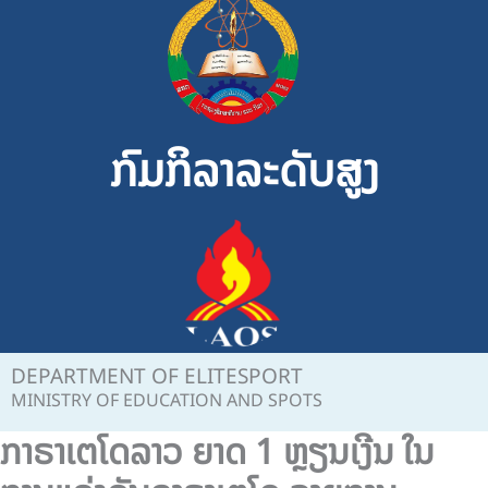
Skip
to
content
ກົມກິລາລະດັບສູງ
DEPARTMENT OF ELITESPORT
MINISTRY OF EDUCATION AND SPOTS
ກາຣາເຕໂດລາວ ຍາດ 1 ຫຼຽນເງີນ ໃນ