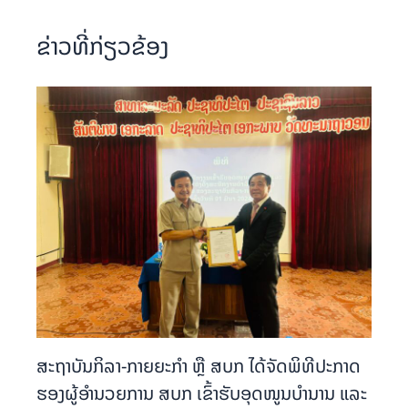
ຂ່າວທີ່ກ່ຽວຂ້ອງ
ສະຖາບັນກິລາ-ກາຍຍະກຳ ຫຼື ສບກ ໄດ້ຈັດພິທີປະກາດ
ຮອງຜູ້ອຳນວຍການ ສບກ ເຂົ້າຮັບອຸດໜູນບຳນານ ແລະ