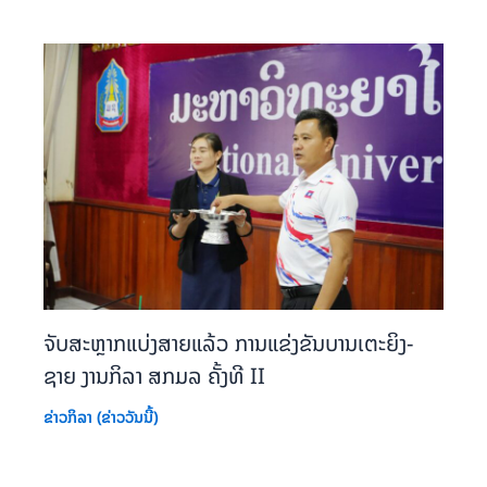
ຈັບສະຫຼາກແບ່ງສາຍແລ້ວ ການແຂ່ງຂັນບານເຕະຍິງ-
ຊາຍ ງານກິລາ ສກມລ ຄັ້ງທີ II
ຂ່າວກິລາ (ຂ່າວວັນນີ້)