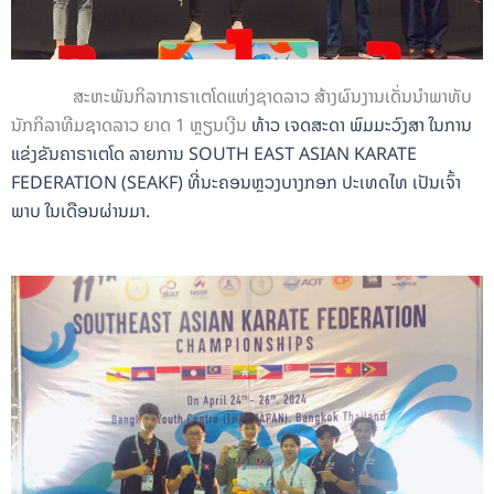
ສະຫະພັນກິລາກາຣາເຕໂດແຫ່ງຊາດລາວ ສ້າງຜົນງານເດັ່ນນຳພາທັບ
ນັກກິລາທີມຊາດລາວ ຍາດ 1 ຫຼຽນເງີນ
ທ້າວ ເຈດສະດາ ພົມມະວົງສາ
ໃນການ
ແຂ່ງຂັນຄາຣາເຕໂດ ລາຍການ SOUTH EAST ASIAN KARATE
FEDERATION (SEAKF) ທີ່ນະຄອນຫຼວງບາງກອກ ປະເທດໄທ ເປັນເຈົ້າ
ພາບ ໃນເດືອນຜ່ານມາ.