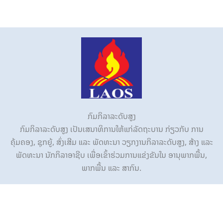
ກົມກິລາລະດັບສູງ
ກົມກິລາລະດັບສູງ ເປັນເສນາທິການໃຫ້ແກ່ລັດຖະບານ ກ່ຽວກັບ ການ
ຄຸ້ມຄອງ, ຊຸກຍູ້, ສົ່ງເສີມ ແລະ ພັດທະນາ ວຽກງານກິລາລະດັບສູງ, ສ້າງ ແລະ
ພັດທະນາ ນັກກິລາອາຊີບ ເພື່ອເຂົ້າຮ່ວມການແຂ່ງຂັນໃນ ອານຸພາກພື້ນ,
ພາກພື້ນ ແລະ ສາກົນ.