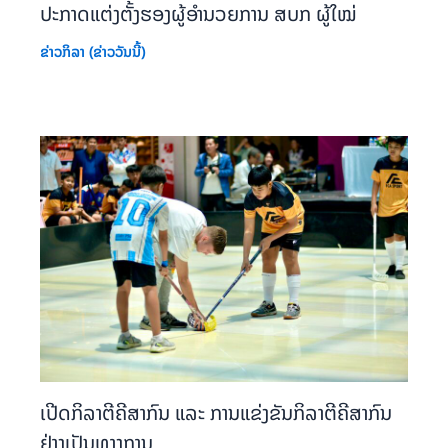
ປະກາດແຕ່ງຕັ້ງຮອງຜູ້ອຳນວຍການ ສບກ ຜູ້ໃໝ່
ຂ່າວກິລາ (ຂ່າວວັນນີ້)
ເປີດກິລາຕີຄີສາກົນ ແລະ ການແຂ່ງຂັນກິລາຕີຄີສາກົນ
ຢ່າງເປັນທາງການ