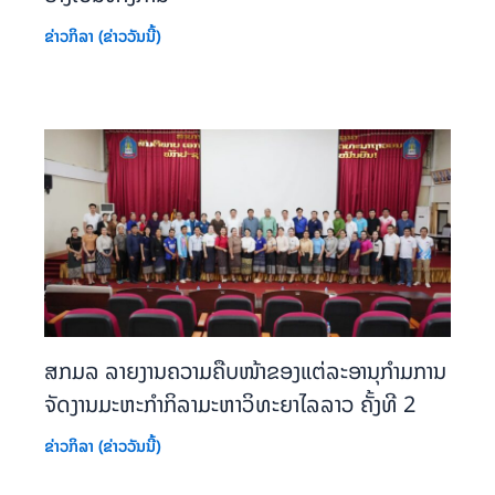
ຂ່າວກິລາ (ຂ່າວວັນນີ້)
ສກມລ ລາຍງານຄວາມຄືບໜ້າຂອງແຕ່ລະອານຸກຳມການ
ຈັດງານມະຫະກຳກິລາມະຫາວິທະຍາໄລລາວ ຄັ້ງທີ 2
ຂ່າວກິລາ (ຂ່າວວັນນີ້)