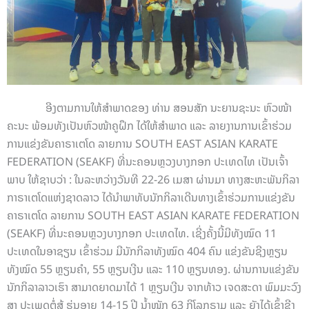
ອີງຕາມການໃຫ້ສຳພາດຂອງ ທ່ານ ສອນສັກ ນະຍານຊະນະ ຫົວໜ້າ
ຄະນະ ພ້ອມທັງເປັນຫົວໜ້າຄູຝຶກ ໄດ້ໃຫ້ສຳພາດ ແລະ ລາຍງານການເຂົ້າຮ່ວມ
ການແຂ່ງຂັນຄາຣາເຕໂດ ລາຍການ SOUTH EAST ASIAN KARATE
FEDERATION (SEAKF) ທີ່ນະຄອນຫຼວງບາງກອກ ປະເທດໄທ ເປັນເຈົ້າ
ພາບ ໃຫ້ຊາບວ່າ : ໃນລະຫວ່າງວັນທີ 22-26 ເມສາ ຜ່ານມາ ທາງສະຫະພັນກິລາ
ກາຣາເຕໂດແຫ່ງຊາດລາວ ໄດ້ນຳພາທັບນັກກິລາເດີນທາງເຂົ້າຮ່ວມການແຂ່ງຂັນ
ຄາຣາເຕໂດ ລາຍການ SOUTH EAST ASIAN KARATE FEDERATION
(SEAKF) ທີ່ນະຄອນຫຼວງບາງກອກ ປະເທດໄທ. ເຊີ່ງຄັ້ງນີ້ມີທັງໝົດ 11
ປະເທດໃນອາຊຽນ ເຂົ້າຮ່ວມ ມີນັກກິລາທັງໝົດ 404 ຄົນ ແຂ່ງຂັນຊີງຫຼຽນ
ທັງໝົດ 55 ຫຼຽນຄຳ, 55 ຫຼຽນເງີນ ແລະ 110 ຫຼຽນທອງ. ຜ່ານການແຂ່ງຂັນ
ນັກກິລາລາວເຮົາ ສາມາດຍາດມາໄດ້ 1 ຫຼຽນເງີນ ຈາກທ້າວ ເຈດສະດາ ພົມມະວົງ
ສາ ປະເພດຕໍ່ສູ້ ຮຸ່ນອາຍຸ 14-15 ປີ ນ້ຳໜັກ 63 ກິໂລກຣາມ ແລະ ຍັງໄດ້ເຂົ້າຊີງ