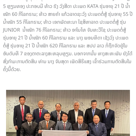
5 ຫຼຽນທອງ ປະກອບມີ ທ້າວ ຣັງ ວົງສີດາ ປະເພດ KATA ຮຸ່ນອາຍຸ 21 ປີ ນ້ຳ
ໜັກ 60 ກິໂລກຣາມ; ທ້າວ ສາຍຄໍາ ແກ້ວລາດຊະວົງ ປະເພດຕໍ່ສູ້ ຮຸ່ນອາຍຸ 55 ປີ
ນ້ຳໜັກ 55 ກິໂລກຣາມ; ທ້າວ ເອກພັດທະນາ ໄຊສິຫາລາດ ປະເພດຕໍ່ສູ້ ຮຸ່ນ
JUNIOR ນ້ຳໜັກ 76 ກິໂລກຣາມ; ທ້າວ ອາໂນໄທ ຈັນທະວີໄຊ ປະເພດຕໍ່ສູ້
ຮຸ່ນອາຍຸ 21 ປີ ນ້ຳໜັກ 60 ກິໂລກຣາມ ແລະ ນາງ ພອນທິດາ ເຊັງວົງ ປະເພດ
ຕໍ່ສູ້ ຮຸ່ນອາຍຸ 21 ປີ ນ້ຳໜັກ 620 ກິໂລກຣາມ ແລະ ສປປ ລາວ ກໍ່ຖືກຈັດຢູ່ໃນ
ອັນດັບທີ 7 ຂອງຕາຕະລາງສະຫລຸບຫຼຽນ. ນອກຈາກນັ້ນ ທາງສະຫະພັນ ຍັງໄດ້
ສົ່ງກຳມະການຕັດສິນ ທ່ານ ນາງ ຈັນສຸດາ ເພັດສິຣິແສງ ເຂົ້າຮ່ວມການຕັດສິນໃນ
ຄັ້ງນີ້ດ້ວຍ.