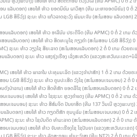
 ວິນເນີ້ ຫຼວງພະບາງ) ເສຍໃຫ້ ທ້າວ ສິດຕະກອນ ດວງວິໄລ (ທີມ APMC) 0 ຕໍ່ 
ມສອນ ແລັບດອກ) ເສຍໃຫ້ ທ້າວ ຍອດນິຍົມ ຜາວິສຸກ (ທີມ ມະຫາຍອດນິຍົມ) 0 ຕໍ
ອນ LGB ສິຣິວົງ) ຊະນະ ທ້າວ ແກ້ວລາດຊະວົງ ພົມມະຈັນ (ສະໂມສອນ ແລັບດອກ) 2
ມສອນແລັບດອກ) ເສຍໃຫ້ ທ້າວ ອາລີນົນ ປຣະດີຈິດ (ທີມ APMC) 0 ຕໍ່ 2 ເກມ
ໂມສອນແລັບດອກ) ເສຍໃຫ້ ທ້າວ ສິດທະນູໄຊ ກຽງຄໍາ (ສະໂມສອນ LGB ສິຣິວົງ) 0
 APMC) ຊະນະ ທ້າວ ວຽງໄຊ ສີຍະລາດ (ສະໂມສອນແລັບດອກ) 2 ຕໍ່ 0 ເກມ ດ້ວຍຄ
ອນແລັບດອກ) ຊະນະ ທ້າວ ແສງຮຸ່ງເຮືອງ ເລັ່ງສະຫວັດ (ແຂວງສະຫວັນນະເຂດ+ບໍ
PMC) ເສຍໃຫ້ ທ້າວ ພາລາໃນ ປະທຸມມະລິດ (ແຂວງຈໍາປາສັກ) 1 ຕໍ່ 2 ເກມ ດ້ວ
ສອນ LGB ສິຣິວົງ) ຊະນະ ທ້າວ ຄູນປະເສີດ ວົງໄຊ (ສະໂມສອນເຈມບອນ) 2 ຕໍ່
ມສອນດົງປ່າລານ) ເສຍໃຫ້ ທ້າວ ສິດທິສັກ ຍອດລືໄຊ (ສະໂມສອນແລັບດອກ) 0 ຕໍ່
ໂມສອນເຈມບອນ) ເສຍໃຫ້ ທ້າວ ໄຊຊະນະ ຫຼວງຄໍາແດງ (ທີມ APMC) 0 ຕໍ່ 2 ເກມ
ສອນເຈມບອນ) ຊະນະ ທ້າວ ສີສົມຈິດ ປັນຍາສິດ (ທີມ 137 ວິນເນີ ຫຼວງພະບາງ)
ສອນແລັບດອກ) ເສຍໃຫ້ ທ້າວ ກຽດຕິສັກ ຄຸນບູລົມ (ສະໂມສອນເຈມບອນ) 0 ຕໍ່ 
ມ APMC) ຊະນະ ທ້າວ ໄຊບັນດິດ ທໍາມະລາດ (ສະໂມສອນແລັບດອກ) 2 ຕໍ່ 0 ເກມ
ະໂມສອນເຈມບອນ) ເສຍໃຫ້ ທ້າວ ຈັນທະເຮືອງໄຊ ໄຊປັນຍາ (ແຂວງສະຫວັນນະເຂດ) 
ອນ LGB ສິຣິວົງ) ຊະນະ ທ້າວ ລັດສະກອນ ທໍາມະວົງສາ (ທີມ NT2) 2 ຕໍ່ 0 ເກມ