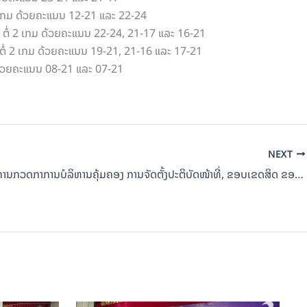
 2 ເກມ ດ້ວຍຄະແນນ 12-21 ແລະ 22-24
 1 ຕໍ່ 2 ເກມ ດ້ວຍຄະແນນ 22-24, 21-17 ແລະ 16-21
1 ຕໍ່ 2 ເກມ ດ້ວຍຄະແນນ 19-21, 21-16 ແລະ 17-21
 ດ້ວຍຄະແນນ 08-21 ແລະ 07-21
NEXT
ກອງປະຊຸມ ການກວດກາການບໍລິຫານຄຸ້ມຄອງ ການຈັດຕັ້ງປະຕິບັດໜ້າທີ່, ຂອບເຂດສິດ ຂອງກົມກິລາລະດັບສູງ ປີຜ່ານມາ