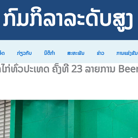
ກົມກິລາລະດັບສູງ
ອິດ
ກ່ຽວກັບ
ນິຕິກຳ
ສະຫະພັນ
ຂ່າວ
ການແຂ່ງຂັນ
ີກໄກ່ທົ່ວປະເທດ ຄັ້ງທີ 23 ລາຍການ 