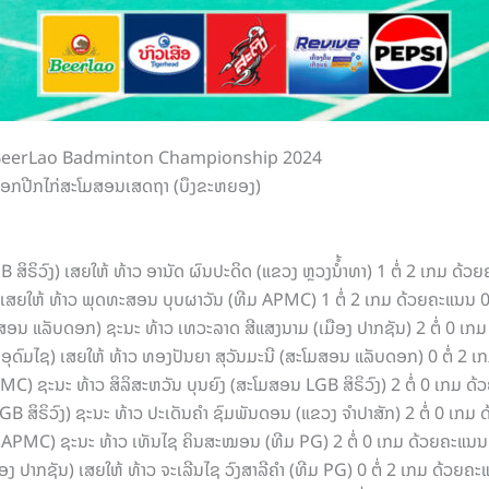
ຍການ BeerLao Badminton Championship 2024
ດີ່ນດອກປີກໄກ່ສະໂມສອນເສດຖາ (ບຶງຂະຫຍອງ)
B ສິຣິວົງ) ເສຍໃຫ້ ທ້າວ ອານັດ ຜົນປະດິດ (ແຂວງ ຫຼວງນໍໍ້າທາ) 1 ຕໍ່ 2 ເກມ 
) ເສຍໃຫ້ ທ້າວ ພຸດທະສອນ ບຸບຜາວັນ (ທີມ APMC) 1 ຕໍ່ 2 ເກມ ດ້ວຍຄະແນນ
ມສອນ ແລັບດອກ) ຊະນະ ທ້າວ ເທວະລາດ ສີແສງນາມ (ເມືອງ ປາກຊັນ) 2 ຕໍ່ 0 ເ
 ອຸດົມໄຊ) ເສຍໃຫ້ ທ້າວ ທອງປັນຍາ ສຸວັນມະນີ (ສະໂມສອນ ແລັບດອກ) 0 ຕໍ່ 2
PMC) ຊະນະ ທ້າວ ສິລິສະຫວັນ ບຸນຍົງ (ສະໂມສອນ LGB ສິຣິວົງ) 2 ຕໍ່ 0 ເກມ
LGB ສິຣິວົງ) ຊະນະ ທ້າວ ປະເດັນຄຳ ຊົມພັນດອນ (ແຂວງ ຈຳປາສັກ) 2 ຕໍ່ 0 ເ
ທີມ APMC) ຊະນະ ທ້າວ ເທັນໄຊ ຄິນສະໝອນ (ທີມ PG) 2 ຕໍ່ 0 ເກມ ດ້ວຍຄະແນ
ງ ປາກຊັນ) ເສຍໃຫ້ ທ້າວ ຈະເລີນໄຊ ວົງສາລີຄຳ (ທີມ PG) 0 ຕໍ່ 2 ເກມ ດ້ວຍ