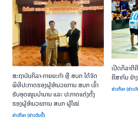
ເປີດກິລາຕີ
ສະຖາບັນກິລາ-ກາຍຍະກຳ ຫຼື ສບກ ໄດ້ຈັດ
ຄີສາກົນ ຢ່
ພິທີປະກາດຮອງຜູ້ອຳນວຍການ ສບກ ເຂົ້າ
ຂ່າວກິລາ (ຂ່າວວັນ
ຮັບອຸດໜູນບຳນານ ແລະ ປະກາດແຕ່ງຕັ້ງ
ຮອງຜູ້ອຳນວຍການ ສບກ ຜູ້ໃໝ່
ຂ່າວກິລາ (ຂ່າວວັນນີ້)