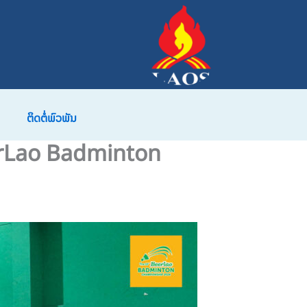
ຕິດຕໍ່ພົວພັນ
BeerLao Badminton