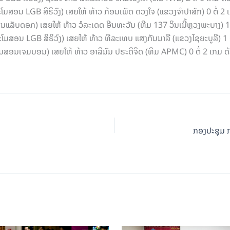
ໂມສອນ LGB ສິຣິວົງ) ເສຍໃຫ້ ທ້າວ ກ້ອນເພັດ ດວງໃຈ (ແຂວງຈໍາປາສັກ) 0 ຕໍ່
ອນແລັບດອກ) ເສຍໃຫ້ ທ້າວ ວໍລະເດດ ອີນທະວັນ (ທີມ 137 ວິນເນີ້ຫຼວງພະບາງ)
ໂມສອນ LGB ສິຣິວົງ) ເສຍໃຫ້ ທ້າວ ທີລະເທບ ແສງກັນນາລີ (ແຂວງໄຊຍະບູລີ) 
ະໂມສອນເຈມບອນ) ເສຍໃຫ້ ທ້າວ ອາລີນົນ ປຣະດີຈິດ (ທີມ APMC) 0 ຕໍ່ 2 ເກມ