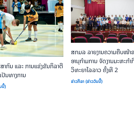
ສກມລ ລາຍງານຄວາມຄືບໜ້າຂ
ອານຸກຳມການ ຈັດງານມະຫະກຳກ
ຄີສາກົນ ແລະ ການແຂ່ງຂັນກິລາຕີ
ວິທະຍາໄລລາວ ຄັ້ງທີ 2
າງເປັນທາງການ
ຂ່າວກິລາ (ຂ່າວວັນນີ້)
ນີ້)