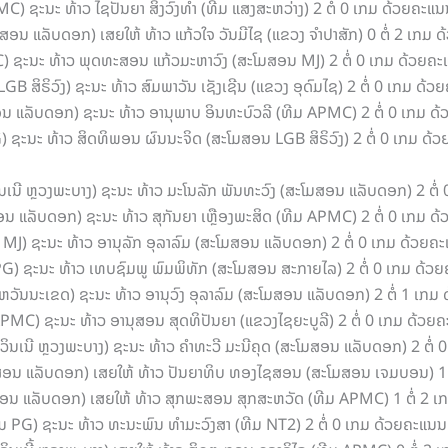
MC) ຊະນະ ທ້າວ ໄຊປັນຍາ ສິງວົງທຳ (ທີມ ແສງສະຫວ່າງ) 2 ຕໍ່ 0 ເກມ ດ້ວຍຄະ
ມສອນ ແລັບດອກ) ເສຍໃຫ້ ທ້າວ ແກ້ວໃຈ ວັນມີໄຊ (ແຂວງ ຈຳປາສັກ) 0 ຕໍ່ 2 ເກ
 ຊະນະ ທ້າວ ພຸດທະສອນ ແກ້ວມະຫາວົງ (ສະໂມສອນ MJ) 2 ຕໍ່ 0 ເກມ ດ້ວຍຄ
GB ສິຣິວົງ) ຊະນະ ທ້າວ ສົມພາວັນ ເຊັງເຊີນ (ແຂວງ ອຸດົມໄຊ) 2 ຕໍ່ 0 ເກມ 
ອນ ແລັບດອກ) ຊະນະ ທ້າວ ອານຸພາບ ອິນທະບົວລີ (ທີມ APMC) 2 ຕໍ່ 0 ເກມ 
) ຊະນະ ທ້າວ ສິດທິພອນ ຜົນນະຈິດ (ສະໂມສອນ LGB ສິຣິວົງ) 2 ຕໍ່ 0 ເກມ ດ
ວິນເນີ ຫຼວງພະບາງ) ຊະນະ ທ້າວ ມະໂນລັກ ພັນທະວົງ (ສະໂມສອນ ແລັບດອກ) 2 ຕ
ອນ ແລັບດອກ) ຊະນະ ທ້າວ ສຸກັນຍາ ເຫຼືອງພະສິດ (ທີມ APMC) 2 ຕໍ່ 0 ເກມ
ນ MJ) ຊະນະ ທ້າວ ອານຸລັກ ອຸລາລົມ (ສະໂມສອນ ແລັບດອກ) 2 ຕໍ່ 0 ເກມ ດ້ວຍ
PG) ຊະນະ ທ້າວ ເທບຊົມພູ ພົມພິທັກ (ສະໂມສອນ ສະກາຍໄລ) 2 ຕໍ່ 0 ເກມ ດ້
ສະຫວັນນະເຂດ) ຊະນະ ທ້າວ ອານຸວົງ ອຸລາລົມ (ສະໂມສອນ ແລັບດອກ) 2 ຕໍ່ 1 ເ
ມ APMC) ຊະນະ ທ້າວ ອານຸສອນ ສຸດທິປັນຍາ (ແຂວງໄຊຍະບູລີ) 2 ຕໍ່ 0 ເກມ ດ້
 ວິນເນີ ຫຼວງພະບາງ) ຊະນະ ທ້າວ ຄຳທະວີ ມະນີຄຸດ (ສະໂມສອນ ແລັບດອກ) 2 ຕໍ
ໂມສອນ ແລັບດອກ) ເສຍໃຫ້ ທ້າວ ປັນຍາທິບ ທອງໄຊສອນ (ສະໂມສອນ ເຈມບອນ) 1
ມສອນ ແລັບດອກ) ເສຍໃຫ້ ທ້າວ ສຸກພະສອນ ສຸກສະຫວັດ (ທີມ APMC) 1 ຕໍ່ 2
ີມ PG) ຊະນະ ທ້າວ ທະນະພົນ ທຳມະວົງສາ (ທີມ NT2) 2 ຕໍ່ 0 ເກມ ດ້ວຍຄະແນ