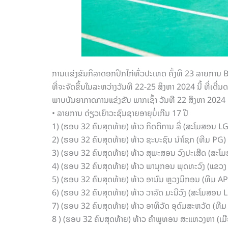
ການເເຂ່ງຂັນກິລາດອກປີກໄກ່ທົ່ວປະເທດ ຄັ້ງທີ 23 ລາ
ທີ່ຈະຈັດຂຶ້ນໃນລະຫວ່າງວັນທີ 22-25 ສິງຫາ 2024 ນີ້ ທີ່ເ
ພາບບັນຍາກາດການແຂ່ງຂັນ ພາກເຊົ້າ ວັນທີ 22 ສິງຫາ 2024
• ລາຍການ ດ່ຽວເຍົາວະຊົນຊາຍອາຍຸບໍ່ເກີນ 17 ປີ
1) (ຮອບ 32 ຄົນສຸດທ້າຍ) ທ້າວ ກິດຕິການ ລີ່ (ສະໂມສອນ LG
2) (ຮອບ 32 ຄົນສຸດທ້າຍ) ທ້າວ ຊະນະຊົນ ນຳໂຊກ (ທີມ PG
3) (ຮອບ 32 ຄົນສຸດທ້າຍ) ທ້າວ ສຸພະສອນ ວົງປະເສີດ (ສະໂ
4) (ຮອບ 32 ຄົນສຸດທ້າຍ) ທ້າວ ພານຸກອນ ພຸດທະວົງ (ແຂວງ
5) (ຮອບ 32 ຄົນສຸດທ້າຍ) ທ້າວ ອານົນ ຫຼວງນິກອນ (ທີມ A
6) (ຮອບ 32 ຄົນສຸດທ້າຍ) ທ້າວ ວາລັດ ມະນີວົງ (ສະໂມສອນ 
7) (ຮອບ 32 ຄົນສຸດທ້າຍ) ທ້າວ ອາທິວັດ ອຸດົມສະຫວັດ (
8 ) (ຮອບ 32 ຄົນສຸດທ້າຍ) ທ້າວ ຄຳພູທອນ ສະແຫວງຫາ (ເມືອ