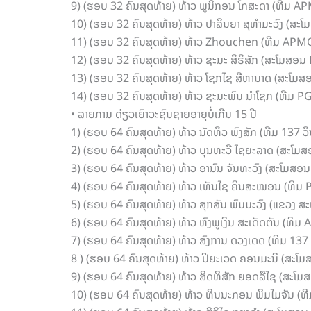
9) (ຮອບ 32 ຄົນສຸດທ້າຍ) ທ້າວ ພູນິກອນ ໂກສະດາ (ທີມ AP
10) (ຮອບ 32 ຄົນສຸດທ້າຍ) ທ້າວ ປາລິນຍາ ສຸທຳມະວົງ (ສະໂ
11) (ຮອບ 32 ຄົນສຸດທ້າຍ) ທ້າວ Zhouchen (ທີມ APMC)
12) (ຮອບ 32 ຄົນສຸດທ້າຍ) ທ້າວ ຊະນະ ສິຣິສັກ (ສະໂມສອນ L
13) (ຮອບ 32 ຄົນສຸດທ້າຍ) ທ້າວ ໂຊກໄຊ ສີຫານາດ (ສະໂມສ
14) (ຮອບ 32 ຄົນສຸດທ້າຍ) ທ້າວ ຊະນະພົນ ນຳໂຊກ (ທີມ PG
• ລາຍການ ດ່ຽວເຍົາວະຊົນຊາຍອາຍຸບໍ່ເກີນ 15 ປີ
1) (ຮອບ 64 ຄົນສຸດທ້າຍ) ທ້າວ ນັດທິວ ພົງສັກ (ທີມ 137 
2) (ຮອບ 64 ຄົນສຸດທ້າຍ) ທ້າວ ບຸນທະວີ ໄຊຍະລາດ (ສະໂມສ
3) (ຮອບ 64 ຄົນສຸດທ້າຍ) ທ້າວ ອານົນ ຈັນທະວົງ (ສະໂມສອ
4) (ຮອບ 64 ຄົນສຸດທ້າຍ) ທ້າວ ເທັນໄຊ ຄິນສະໝອນ (ທີມ 
5) (ຮອບ 64 ຄົນສຸດທ້າຍ) ທ້າວ ສຸກສັນ ພົມມະວົງ (ແຂວງ 
6) (ຮອບ 64 ຄົນສຸດທ້າຍ) ທ້າວ ຫົງພູເງີນ ສະເດັດຕັນ (ທີ
7) (ຮອບ 64 ຄົນສຸດທ້າຍ) ທ້າວ ສົງການ ດວງເດດ (ທີມ 137
8 ) (ຮອບ 64 ຄົນສຸດທ້າຍ) ທ້າວ ປີຍະເວດ ຄອນມະນີ (ສະ
9) (ຮອບ 64 ຄົນສຸດທ້າຍ) ທ້າວ ສິດທິສັກ ຍອດລືໄຊ (ສະໂ
10) (ຮອບ 64 ຄົນສຸດທ້າຍ) ທ້າວ ທິນນະກອນ ພິມໄມຈັນ (ທ