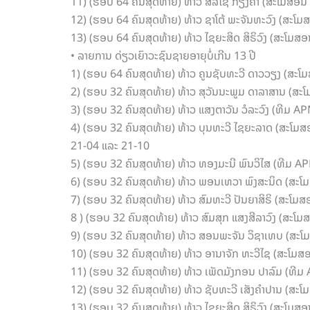
11) (ຮອບ 64 ຄົນສຸດທ້າຍ) ທ້າວ ສິລິໄຊ ກຽງຄຳ (ສະໂມສອນ
12) (ຮອບ 64 ຄົນສຸດທ້າຍ) ທ້າວ ຊາໂຕ້ ພະຈັນທະວົງ (ສະໂ
13) (ຮອບ 64 ຄົນສຸດທ້າຍ) ທ້າວ ໄຊຍະສິດ ສິຣິວົງ (ສະໂມສ
• ລາຍການ ດ່ຽວເຍົາວະຊົນຊາຍອາຍຸບໍ່ເກີນ 13 ປີ
1) (ຮອບ 64 ຄົນສຸດທ້າຍ) ທ້າວ ຄູນຊັບທະວີ ດາວວຽງ (ສະໂ
2) (ຮອບ 32 ຄົນສຸດທ້າຍ) ທ້າວ ສຸວັນນະພູມ ດາລາສານ (ສະ
3) (ຮອບ 32 ຄົນສຸດທ້າຍ) ທ້າວ ແສງຕາວັນ ວໍລະວົງ (ທີມ
4) (ຮອບ 32 ຄົນສຸດທ້າຍ) ທ້າວ ບຸນທະວີ ໄຊຍະລາດ (ສະໂມສ
21-04 ແລະ 21-10
5) (ຮອບ 32 ຄົນສຸດທ້າຍ) ທ້າວ ທອງມະນີ ພົນວິໄສ (ທີມ A
6) (ຮອບ 32 ຄົນສຸດທ້າຍ) ທ້າວ ພອນເທວາ ພົງສະນິດ (ສະໂມ
7) (ຮອບ 32 ຄົນສຸດທ້າຍ) ທ້າວ ສົມທະວີ ປັນຍາສິຣິ (ສະໂ
8 ) (ຮອບ 32 ຄົນສຸດທ້າຍ) ທ້າວ ສົມສຸກ ແສງສີລາວົງ (ສະ
9) (ຮອບ 32 ຄົນສຸດທ້າຍ) ທ້າວ ສອນພະຈັນ ວິຊາເທບ (ສະໂມ
10) (ຮອບ 32 ຄົນສຸດທ້າຍ) ທ້າວ ອານາຈັກ ທະວີໄຊ (ສະໂມ
11) (ຮອບ 32 ຄົນສຸດທ້າຍ) ທ້າວ ເພັດມັງກອນ ປາລົມ (ທີ
12) (ຮອບ 32 ຄົນສຸດທ້າຍ) ທ້າວ ຊັບທະວີ ເສັງຄໍາປານ (ສ
13) (ຮອບ 32 ຄົນສຸດທ້າຍ) ທ້າວ ໄຊຍະສິດ ສິຣິວົງ (ສະໂມສ