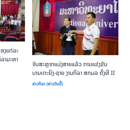
ອງແຕ່ລະ
ິລາມະຫາ
ຈັບສະຫຼາກແບ່ງສາຍແລ້ວ ການແຂ່ງຂັນ
ບານເຕະຍິງ-ຊາຍ ງານກິລາ ສກມລ ຄັ້ງທີ II
ຂ່າວກິລາ (ຂ່າວວັນນີ້)