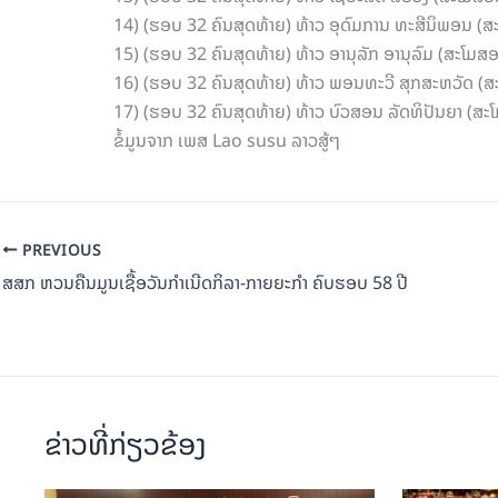
14) (ຮອບ 32 ຄົນສຸດທ້າຍ) ທ້າວ ອຸດົມການ ທະສີນິພອນ (ສະ
15) (ຮອບ 32 ຄົນສຸດທ້າຍ) ທ້າວ ອານຸລັກ ອານຸລົມ (ສະໂມສ
16) (ຮອບ 32 ຄົນສຸດທ້າຍ) ທ້າວ ພອນທະວີ ສຸກສະຫວັດ (ສະ
17) (ຮອບ 32 ຄົນສຸດທ້າຍ) ທ້າວ ບົວສອນ ລັດທິປັນຍາ (ສ
ຂໍ້ມູນຈາກ ເພສ Lao susu ລາວສູ້ໆ
PREVIOUS
ສສກ ຫວນຄືນມູນເຊື້ອວັນກຳເນີດກິລາ-ກາຍຍະກຳ ຄົບຮອບ 58 ປີ
ຂ່າວທີ່ກ່ຽວຂ້ອງ