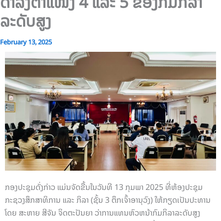
ດຳລົງຕຳແໜ່ງ 4 ແລະ 5 ຂອງກົມກິລາ
ລະດັບສູງ
February 13, 2025
ກອງປະຊຸມດັ່ງກ່າວ ແມ່ນຈັດຂື້ນໃນວັນທີ 13 ກຸມພາ 2025 ທີ່ຫ້ອງປະຊຸມ
ກະຊວງສຶກສາທິການ ແລະ ກິລາ (ຊັ້ນ 3 ຕຶກເຈົ້າອານຸວົງ) ໃຫ້ກຽດເປັນປະທານ
ໂດຍ ສະຫາຍ ສີຈັນ ຈິດຕະປັນຍາ ວ່າການແທນຫົວຫນ້າກົມກິລາລະດັບສູງ