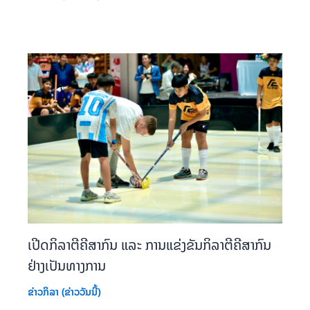
ເປີດກິລາຕີຄີສາກົນ ແລະ ການແຂ່ງຂັນກິລາຕີຄີສາກົນ
ຢ່າງເປັນທາງການ
ຂ່າວກິລາ (ຂ່າວວັນນີ້)