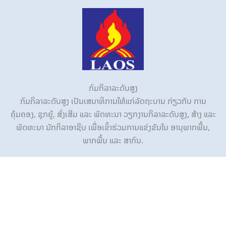
ກົມກິລາລະດັບສູງ
ກົມກິລາລະດັບສູງ ເປັນເສນາທິການໃຫ້ແກ່ລັດຖະບານ ກ່ຽວກັບ ການ
ຄຸ້ມຄອງ, ຊຸກຍູ້, ສົ່ງເສີມ ແລະ ພັດທະນາ ວຽກງານກິລາລະດັບສູງ, ສ້າງ ແລະ
ພັດທະນາ ນັກກິລາອາຊີບ ເພື່ອເຂົ້າຮ່ວມການແຂ່ງຂັນໃນ ອານຸພາກພື້ນ,
ພາກພື້ນ ແລະ ສາກົນ.