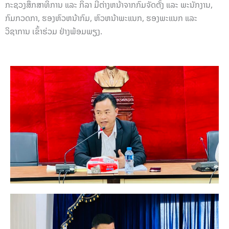
ກະຊວງສຶກສາທິການ ແລະ ກິລາ ມີຕ່າງຫນ້າຈາກກົມຈັດຕັ້ງ ແລະ ພະນັກງານ,
ກົມກວດກາ, ຮອງຫົວຫນ້າກົມ, ຫົວຫນ້າພະແນກ, ຮອງພະແນກ ແລະ
ວິຊາການ ເຂົ້າຮ່ວມ ຢ່າງພ້ອມພຽງ.