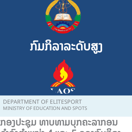
Skip
to
content
ກົມກິລາລະດັບສູງ
DEPARTMENT OF ELITESPORT
MINISTRY OF EDUCATION AND SPOTS
ກອງປະຊຸມ ທາບທາມບຸກຄະລາກອນ