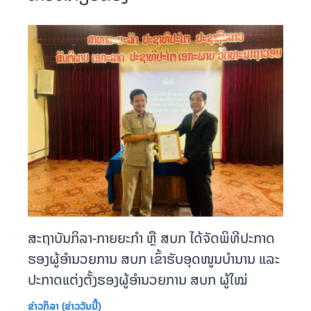
ສະຖາບັນກິລາ-ກາຍຍະກຳ ຫຼື ສບກ ໄດ້ຈັດພິທີປະກາດ
ຮອງຜູ້ອຳນວຍການ ສບກ ເຂົ້າຮັບອຸດໜູນບຳນານ ແລະ
ປະກາດແຕ່ງຕັ້ງຮອງຜູ້ອຳນວຍການ ສບກ ຜູ້ໃໝ່
ຂ່າວກິລາ (ຂ່າວວັນນີ້)