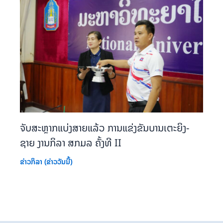
ຈັບສະຫຼາກແບ່ງສາຍແລ້ວ ການແຂ່ງຂັນບານເຕະຍິງ-
ຊາຍ ງານກິລາ ສກມລ ຄັ້ງທີ II
ຂ່າວກິລາ (ຂ່າວວັນນີ້)