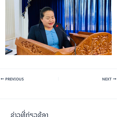
PREVIOUS
NEXT
ຂ່າວທີ່ກ່ຽວຂ້ອງ