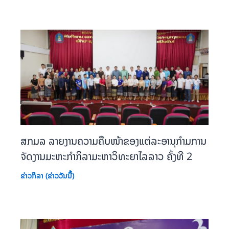
ສກມລ ລາຍງານຄວາມຄືບໜ້າຂອງແຕ່ລະອານຸກຳມການ
ຈັດງານມະຫະກຳກິລາມະຫາວິທະຍາໄລລາວ ຄັ້ງທີ 2
ຂ່າວກິລາ (ຂ່າວວັນນີ້)