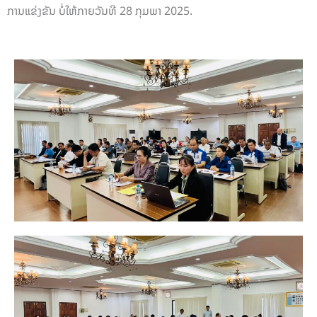
ການແຂ່ງຂັນ ບໍ່ໃຫ້ກາຍວັນທີ 28 ກຸມພາ 2025.