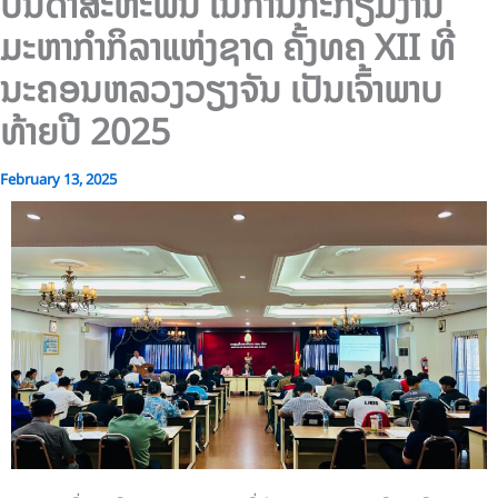
ບັນດາສະຫະພັນ ໃນການກະກຽມງານ
ມະຫາກຳກິລາແຫ່ງຊາດ ຄັ້ງທຄ XII ທີ່
ນະຄອນຫລວງວຽງຈັນ ເປັນເຈົ້າພາບ
ທ້າຍປີ 2025
February 13, 2025