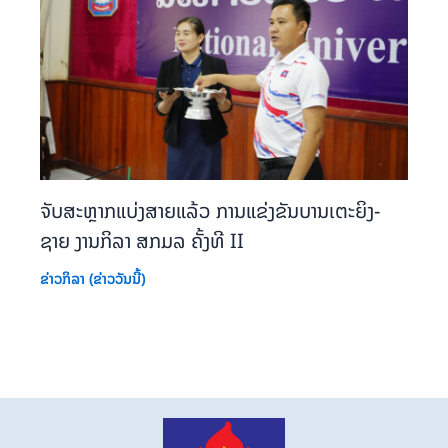
ຈັບສະຫຼາກແບ່ງສາຍແລ້ວ ການແຂ່ງຂັນບານເຕະຍິງ-
ຊາຍ ງານກິລາ ສກມລ ຄັ້ງທີ II
ຂ່າວກິລາ (ຂ່າວວັນນີ້)