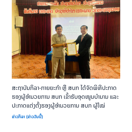
ສະຖາບັນກິລາ-ກາຍຍະກຳ ຫຼື ສບກ ໄດ້ຈັດພິທີປະກາດ
ຮອງຜູ້ອຳນວຍການ ສບກ ເຂົ້າຮັບອຸດໜູນບຳນານ ແລະ
ປະກາດແຕ່ງຕັ້ງຮອງຜູ້ອຳນວຍການ ສບກ ຜູ້ໃໝ່
ຂ່າວກິລາ (ຂ່າວວັນນີ້)