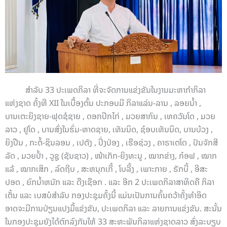
ສຳລັບ 33 ປະເພດກິລາ ທີ່ຈະຈັດການແຂ່ງຂັນໃນງານມະຫາກຳກິລາ
ແຫ່ງຊາດ ຄັ້ງທີ XII ໃນເບື້ອງຕົ້ນ ປະກອບມີ ກິລາແລ່ນ-ລານ , ລອຍນ້ຳ ,
ບານເຕະຍິງຊາຍ-ຟຸດຊໍຊາຍ , ດອກປິກໄກ່ , ມວຍສາກົນ , ເທຄວັນໂດ , ມວຍ
ລາວ , ຢູໂດ , ບານສົ່ງໃນຮົ່ມ-ຫາດຊາຍ, ເທັນນິດ, ຊ໋ອບເທັນນິດ, ບານບ້ວງ ,
ຍິງປືນ , ກະຕໍ້-ຊິນລອນ , ເປຕັງ , ປິ່ງປ່ອງ , ເຮືອຊ່ວງ , ຄາຣາເຕໂດ , ປັນຈັກສີ
ລັດ , ມວຍປ້ຳ , ວູຊູ (ຊັນຊາວ) , ໜ້າເກັກ-ຍິງທະນູ , ໝາກຂ່າງ, ກ໋ອຟ , ໝາກ
ແລ້ , ໝາກເສິກ , ລົດຖີບ , ສະຫນຸກເກີ້ , ໂບລີ້ງ , ເພາະກາຍ , ຣັກບີ້ , ອີສະ
ປອດ , ຍົກນ້ຳຫນັກ ແລະ ດືງເຊືອກ . ແລະ ອີກ 2 ປະເພດກິລາສາທິດຄື ກິລາ
ເຕັ້ນ ແລະ ເບສບໍສຳລັບ ກອງປະຊຸມຄັ້ງນີ້ ແມ່ນເປັນການຄົ້ນຄວ້າຄັ້ງທຳອິດ
ອາດຈະມີການປ່ຽນແປງມື້ແຂ່ງຂັນ, ປະເພດກິລາ ແລະ ລາຍການແຂ່ງຂັນ. ສະນັ້ນ
ໃນກອງປະຊຸມຍັງໄດ້ຕົກລົງກັນໃຫ້ 33 ສະຫະພັນກິລາແຫ່ງຊາດລາວ ສົ່ງລະບຽບ