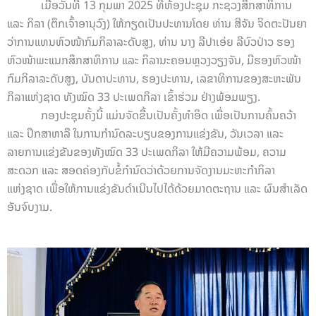
ເມື່ອວັນທີ 13 ກຸມພາ 2025 ທີ່ຫ້ອງປະຊຸມ ກະຊວງສຶກສາທິການ
ແລະ ກິລາ (ຕຶກເຈົ້າອານຸວົງ) ໃຫ້ກຽດເປັນປະທານໂດຍ ທ່ານ ສີຈັນ ຈິດຕະປັນຍາ
ວ່າການແທນຫົວໜ້າກົມກິລາລະດັບສູງ, ທ່ານ ນາງ ລີປາເອ່ຍ ລີບົວປ່າວ ຮອງ
ຫົວໜ້າພະແນກສຶກສາທິການ ແລະ ກິລານະຄອນຫຼວງວຽງຈັນ, ມີຮອງຫົວໜ້າ
ກົມກິລາລະດັບສູງ, ບັນດາປະທານ, ຮອງປະທານ, ເລຂາທິການຂອງສະຫະພັນ
ກິລາແຫ່ງຊາດ ທັງໝົດ 33 ປະເພດກິລາ ເຂົ້າຮ່ວມ ຢ່າງພ້ອມພຽງ.
ກອງປະຊຸມຄັ້ງນີ້ ແມ່ນຈັດຂື້ນເປັນຄັ້ງທຳອິດ ເພື່ອເປັນການຄົ້ນຄວ້າ
ແລະ ປຶກສາຫາລື ໃນການກຳນົດລະບຽບຂອງການແຂ່ງຂັນ, ວັນເວລາ ແລະ
ລາຍການແຂ່ງຂັນຂອງທັງໝົດ 33 ປະເພດກິລາ ໃຫ້ມີຄວາມພ້ອມ, ຄວາມ
ສະດວກ ແລະ ສອດຄ່ອງກັບຂໍ້ກຳນົດວ່າດ້ວຍການຈັດງານມະຫະກຳກິລາ
ແຫ່ງຊາດ ເພື່ອໃຫ້ການແຂ່ງຂັນດຳເນີນໄປໄດ້ດ້ວຍມາດຕະຖານ ແລະ ຜົນສຳເລັດ
ອັນຈົບງາມ.