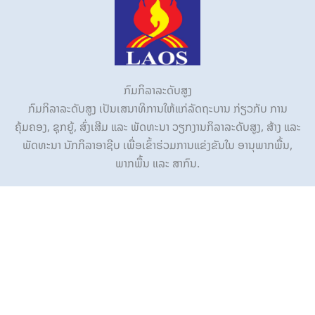
ກົມກິລາລະດັບສູງ
ກົມກິລາລະດັບສູງ ເປັນເສນາທິການໃຫ້ແກ່ລັດຖະບານ ກ່ຽວກັບ ການ
ຄຸ້ມຄອງ, ຊຸກຍູ້, ສົ່ງເສີມ ແລະ ພັດທະນາ ວຽກງານກິລາລະດັບສູງ, ສ້າງ ແລະ
ພັດທະນາ ນັກກິລາອາຊີບ ເພື່ອເຂົ້າຮ່ວມການແຂ່ງຂັນໃນ ອານຸພາກພື້ນ,
ພາກພື້ນ ແລະ ສາກົນ.