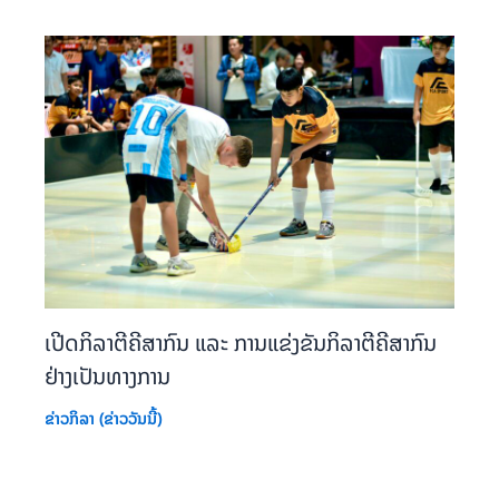
ເປີດກິລາຕີຄີສາກົນ ແລະ ການແຂ່ງຂັນກິລາຕີຄີສາກົນ
ຢ່າງເປັນທາງການ
ຂ່າວກິລາ (ຂ່າວວັນນີ້)