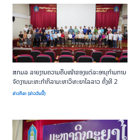
ສກມລ ລາຍງານຄວາມຄືບໜ້າຂອງແຕ່ລະອານຸກຳມການ
ຈັດງານມະຫະກຳກິລາມະຫາວິທະຍາໄລລາວ ຄັ້ງທີ 2
ຂ່າວກິລາ (ຂ່າວວັນນີ້)