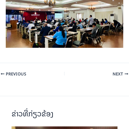
PREVIOUS
NEXT
ຂ່າວທີ່ກ່ຽວຂ້ອງ