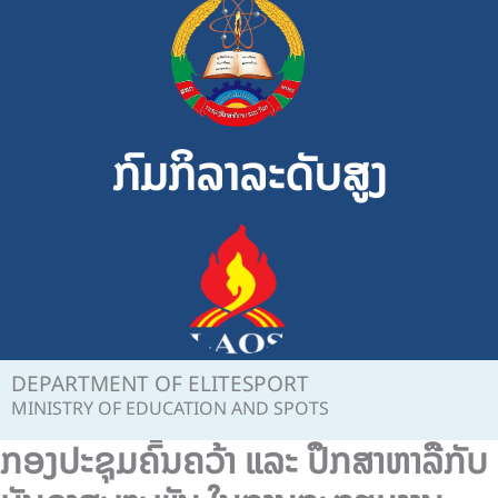
Skip
to
content
ກົມກິລາລະດັບສູງ
DEPARTMENT OF ELITESPORT
MINISTRY OF EDUCATION AND SPOTS
ກອງປະຊຸມຄົ້ນຄວ້າ ແລະ ປຶກສາຫາລືກັບ