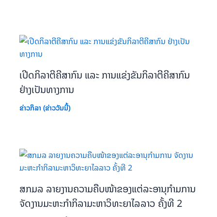
ເປີດກິລາຕີຄີສາກົນ ແລະ ການແຂ່ງຂັນກິລາຕີຄີສາກົນ
ຢ່າງເປັນທາງການ
ຂ່າວກິລາ (ຂ່າວວັນນີ້)
ສກມລ ລາຍງານຄວາມຄືບໜ້າຂອງແຕ່ລະອານຸກຳມການ
ຈັດງານມະຫະກຳກິລາມະຫາວິທະຍາໄລລາວ ຄັ້ງທີ 2