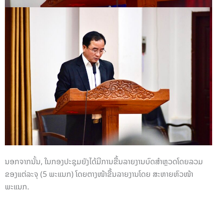
ນອກຈາກນັ້ນ, ໃນກອງປະຊຸມຍັງໄດ້ມີການຂື້ນລາຍງານບົດສຳຫຼວດໂດຍລວມ
ຂອງແຕ່ລະຈຸ (5 ພະແນກ) ໂດຍຕາງໜ້າຂື້ນລາຍງານໂດຍ ສະຫາຍຫົວໜ້າ
ພະແນກ.