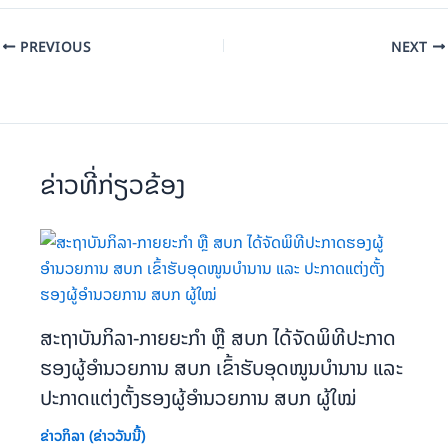
PREVIOUS
NEXT
ຂ່າວທີ່ກ່ຽວຂ້ອງ
ສະຖາບັນກິລາ-ກາຍຍະກຳ ຫຼື ສບກ ໄດ້ຈັດພິທີປະກາດ
ຮອງຜູ້ອຳນວຍການ ສບກ ເຂົ້າຮັບອຸດໜູນບຳນານ ແລະ
ປະກາດແຕ່ງຕັ້ງຮອງຜູ້ອຳນວຍການ ສບກ ຜູ້ໃໝ່
ຂ່າວກິລາ (ຂ່າວວັນນີ້)