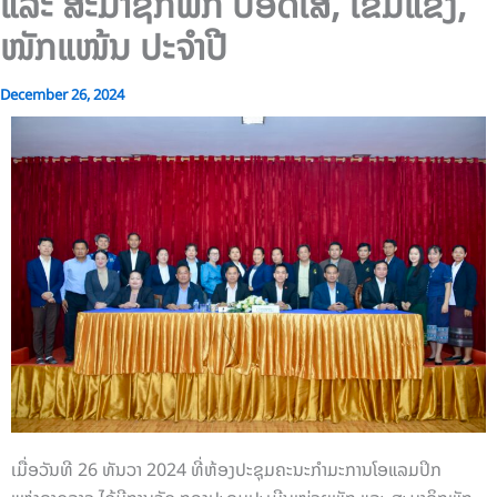
ແລະ ສະມາຊິກພັກ ປອດໃສ, ເຂັ້ມແຂງ,
ໜັກແໜ້ນ ປະຈຳປີ
December 26, 2024
ເມື່ອວັນທີ 26 ທັນວາ 2024 ທີ່ຫ້ອງປະຊຸມຄະນະກຳມະການໂອແລມປິກ