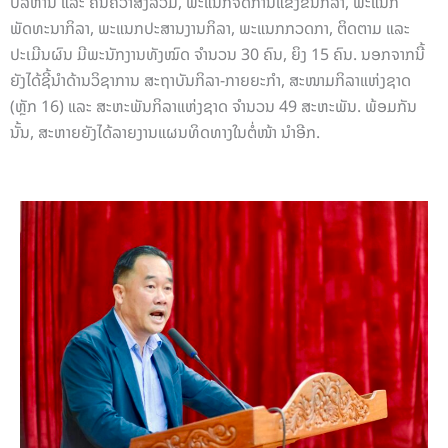
ບໍລິຫານ ແລະ ຄົ້ນຄວ້າສັງລວມ, ພະແນກຈັດການແຂ່ງຂັນກິລາ, ພະແນກ
ພັດທະນາກິລາ, ພະແນກປະສານງານກິລາ, ພະແນກກວດກາ, ຕິດຕາມ ແລະ
ປະເມີນຜົນ ມີພະນັກງານທັງໝົດ ຈໍານວນ 30 ຄົນ, ຍິງ 15 ຄົນ. ນອກຈາກນີ້
ຍັງໄດ້ຊີ້ນໍາດ້ານວິຊາການ ສະຖາບັນກິລາ-ກາຍຍະກໍາ, ສະໜາມກິລາແຫ່ງຊາດ
(ຫຼັກ 16) ແລະ ສະຫະພັນກິລາແຫ່ງຊາດ ຈໍານວນ 49 ສະຫະພັນ. ພ້ອມກັນ
ນັ້ນ, ສະຫາຍຍັງໄດ້ລາຍງານແຜນທິດທາງໃນຕໍ່ໜ້າ ນຳອີກ.