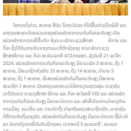
ໂອກາດດັ່ງກ່າວ, ສະຫາຍ ສີຈັນ ຈິດຕະປັນຍາ ກໍ່ໄດ້ຂື້ນກ່າວເປີດພິທີ ແລະ
ລາຍງານສະພາບໂດຍລວມຂອງໜ່ວຍພັກຮາກຖານກົມກິລາລະດັບສູງ ເປັນ
ໜ່ວຍພັກຮາກຖານທີ່ຂື້ນກັບ ອົງຄະນະພັກກະຊວງສຶກສາ ທິການ ແລະ
ກິລາ ຊຶ່ງໄດ້ຮັບການຮັບຮອງຕາມມະຕິຕົກລົງຂອງ ຄະນະພັກກະຊວງ
ສຶກສາທິການ ແລະ ກິລາ ສະບັບເລກທີ 472/ຄພສກ, ລົງວັນທີ 21 ພະຈິກ
2024. ໜ່ວຍພັກຮາກຖານກົມກິລາລະດັບສູງ ມີຄະນະພັກ 3 ສະຫາຍ, ຍິງ 1
ສະຫາຍ, ມີສະມາຊິກທັງໝົດ 33 ສະຫາຍ, ຍິງ 14 ສະຫາຍ, ບໍານານ 5
ສະຫາຍ, ຍິງ 1 ສະຫາຍ. ພິເສດໜ່ວຍພັກກົມກິລາລະດັບສູງ ມີສະຫາຍ
ສະມາຊິກ 1 ສະຫາຍ ເປັນຮອງເລຂາຄະນະບໍລິຫານງານຊາວໜຸ່ມ ປະຊາຊົນ
ປະຕິວັດລາວ ກະຊວງສຶກສາ ທິການ ແລະ ກິລາ ສະໄໝທີ VIII ແລະ ໜ່ວຍພັກ
ຮາກຖານກົມກິລາລະດັບສູງ ມີພາລະບົດບາດ ແລະ ໜ້າທີ່ເປັນແກນນໍາທາງດ້ານ
ການເມືອງ ແນວຄິດ ແລະ ການຈັດຕັ້ງ ນໍາພາຖັນແຖວສະມາຊິກພັກ, ມະຫາຊົນ
ກໍ່ຄືການຈັດຕັ້ງຂອງລັດ.
ໜ່ວຍພັກກົມກິລາລະດັບສູງ ມີພາລະບົດບາດ ຊີ້ນໍາ-ນໍາ
ພາ ບັນດາຂົງເຂດທີ່ຕົນຮັບຜິດຊອບ ປະກອບມີ 5 ພະແນກຄື : ພະແນກ