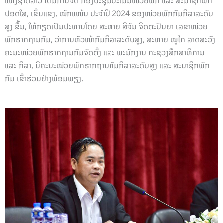
ແຫ່ງຊາດລາວ ໄດ້ມີການຈັດ ກອງປະຊຸມປະເມີນໜ່ວຍພັກ ແລະ ສະມາຊິກພັກ
ປອດໃສ, ເຂັ້ມແຂງ, ໜັກແໜ້ນ ປະຈຳປີ 2024 ຂອງໜ່ວຍພັກກົມກິລາລະດັບ
ສູງ ຂື້ນ, ໃຫ້ກຽດເປັນປະທານໂດຍ ສະຫາຍ ສີຈັນ ຈິດຕະປັນຍາ ເລຂາໜ່ວຍ
ພັກຮາກຖານກົມ, ວ່າການຫົວໜ້າກົມກິລາລະດັບສູງ, ສະຫາຍ ໜູໄກ ລາດສະວົງ
ຄະນະໜ່ວຍພັກຮາກຖານກົມຈັດຕັ້ງ ແລະ ພະນັກງານ ກະຊວງສຶກສາທິການ
ແລະ ກິລາ, ມີຄະນະໜ່ວຍພັກຮາກຖານກົມກິລາລະດັບສູງ ແລະ ສະມາຊິກພັກ
ກົມ ເຂົ້າຮ່ວມຢ່າງພ້ອມພຽງ.