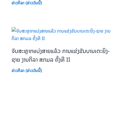
ຂ່າວກິລາ (ຂ່າວວັນນີ້)
ຈັບສະຫຼາກແບ່ງສາຍແລ້ວ ການແຂ່ງຂັນບານເຕະຍິງ-
ຊາຍ ງານກິລາ ສກມລ ຄັ້ງທີ II
ຂ່າວກິລາ (ຂ່າວວັນນີ້)