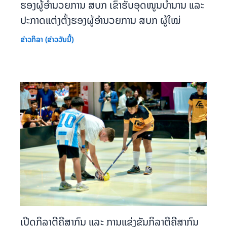
ຮອງຜູ້ອຳນວຍການ ສບກ ເຂົ້າຮັບອຸດໜູນບຳນານ ແລະ
ປະກາດແຕ່ງຕັ້ງຮອງຜູ້ອຳນວຍການ ສບກ ຜູ້ໃໝ່
ຂ່າວກິລາ (ຂ່າວວັນນີ້)
ເປີດກິລາຕີຄີສາກົນ ແລະ ການແຂ່ງຂັນກິລາຕີຄີສາກົນ