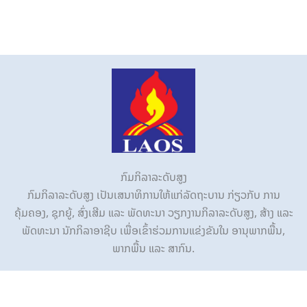
ກົມກິລາລະດັບສູງ
ກົມກິລາລະດັບສູງ ເປັນເສນາທິການໃຫ້ແກ່ລັດຖະບານ ກ່ຽວກັບ ການ
ຄຸ້ມຄອງ, ຊຸກຍູ້, ສົ່ງເສີມ ແລະ ພັດທະນາ ວຽກງານກິລາລະດັບສູງ, ສ້າງ ແລະ
ພັດທະນາ ນັກກິລາອາຊີບ ເພື່ອເຂົ້າຮ່ວມການແຂ່ງຂັນໃນ ອານຸພາກພື້ນ,
ພາກພື້ນ ແລະ ສາກົນ.