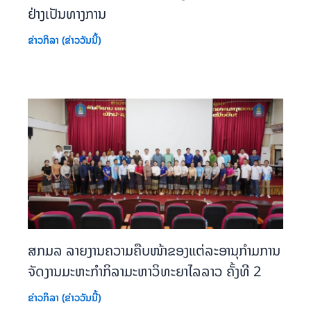
ຢ່າງເປັນທາງການ
ຂ່າວກິລາ (ຂ່າວວັນນີ້)
ສກມລ ລາຍງານຄວາມຄືບໜ້າຂອງແຕ່ລະອານຸກຳມການ
ຈັດງານມະຫະກຳກິລາມະຫາວິທະຍາໄລລາວ ຄັ້ງທີ 2
ຂ່າວກິລາ (ຂ່າວວັນນີ້)