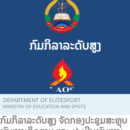
Skip
to
content
ກົມກິລາລະດັບສູງ
DEPARTMENT OF ELITESPORT
MINISTRY OF EDUCATION AND SPOTS
ກົມກິລາລະດັບສູງ ຈັດກອງປະຊຸມສະຫຼຸບ