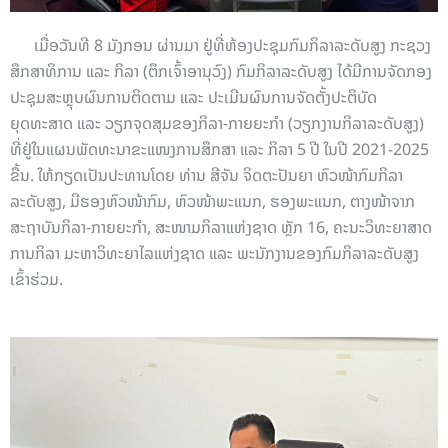
ເມື່ອວັນທີ 8 ມັງກອນ ຜ່ານມາ ຢູ່ທີ່ຫ້ອງປະຊຸມກົມກິລາລະດັບສູງ ກະຊວງ
ສຶກສາທິການ ແລະ ກິລາ (ຕຶກເຈົ້າອານຸວົງ) ກົມກິລາລະດັບສູງ ໄດ້ມີການຈັດກອງ
ປະຊຸມສະຫຼຸບຜົນການຕິດຕາມ ແລະ ປະເມີນຜົນການຈັດຕັ້ງປະຕິບັດ
ຍຸດທະສາດ ແລະ ວຽກຈຸດສຸມຂອງກິລາ-ກາຍຍະກຳ (ວຽກງານກິລາລະດັບສູງ)
ທີ່ຢູ່ໃນແຜນພັດທະນາຂະແໜງການສຶກສາ ແລະ ກິລາ 5 ປີ ໃນປີ 2021-2025
ຂື້ນ. ໃຫ້ກຽດເປັນປະທານໂດຍ ທ່ານ ສີຈັນ ຈິດຕະປັນຍາ ຫົວໜ້າກົມກິລາ
ລະດັບສູງ, ມີຮອງຫົວໜ້າກົມ, ຫົວໜ້າພະແນກ, ຮອງພະແນກ, ຕາງໜ້າຈາກ
ສະຖາບັນກິລາ-ກາຍຍະກຳ, ສະໜາມກິລາແຫ່ງຊາດ ຫຼັກ 16, ຄະນະວິທະຍາສາດ
ການກິລາ ມະຫາວິທະຍາໄລແຫ່ງຊາດ ແລະ ພະນັກງານຂອງກົມກິລາລະດັບສູງ
ເຂົ້າຮ່ວມ.