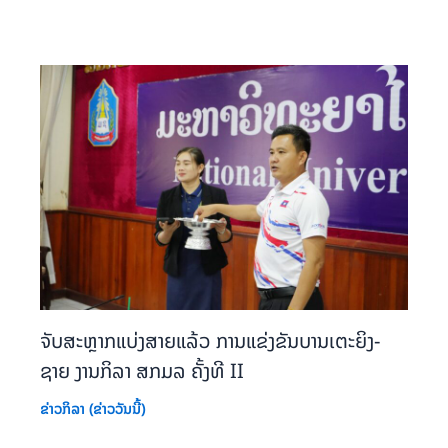
ຈັບສະຫຼາກແບ່ງສາຍແລ້ວ ການແຂ່ງຂັນບານເຕະຍິງ-
ຊາຍ ງານກິລາ ສກມລ ຄັ້ງທີ II
ຂ່າວກິລາ (ຂ່າວວັນນີ້)