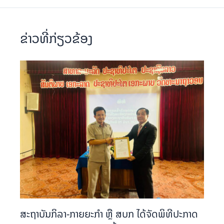
ຂ່າວທີ່ກ່ຽວຂ້ອງ
ສະຖາບັນກິລາ-ກາຍຍະກຳ ຫຼື ສບກ ໄດ້ຈັດພິທີປະກາດ