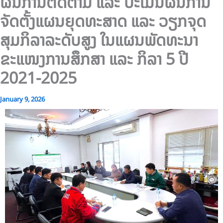
ຜົນການຕິດຕາມ ແລະ ປະເມີນຜົນການ
ຈັດຕັ້ງແຜນຍຸດທະສາດ ແລະ ວຽກຈຸດ
ສຸມກິລາລະດັບສູງ ໃນແຜນພັດທະນາ
ຂະແໜງການສຶກສາ ແລະ ກິລາ 5 ປີ
2021-2025
January 9, 2026