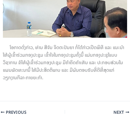
ໂອກາດດັ່ງກ່າວ, ທ່ານ ສີຈັນ ຈິດຕະປັນຍາ ກໍ່ໄດ້ກ່າວເປີດພິທີ ແລະ ແນະນຳ
ໃຫ້ຜູ້ເຂົ້າຮ່ວມກອງປະຊຸມ ເຂົ້າໃຈໃນກອງປະຊຸມຄັ້ງນີ້ ແມ່ນກອງປະຊຸໃແບບ
ວິຊາການ ຂໍໃຫ້ຜູ້ເຂົ້າຮ່ວມກອງປະຊຸມ ມີຄຳຄິດຄຳເຫັນ ແລະ ປະກອບສ່ວນໃນ
ແຜນພັດທະນານີ້ ໃຫ້ມີປະສິດຕິພາບ ແລະ ມີຜົນຕອບຮັບທີ່ດີທີ່ສຸດແກ່
ວຽກງານກິລາ-ກາຍຍະກຳ.
PREVIOUS
NEXT