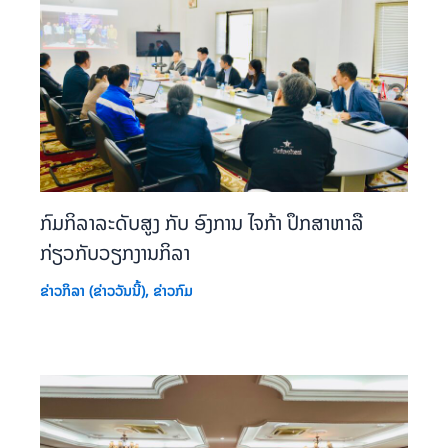
ກົມກິລາລະດັບສູງ ກັບ ອົງການ ໄຈກ້າ ປຶກສາຫາລື
ກ່ຽວກັບວຽກງານກິລາ
ຂ່າວກິລາ (ຂ່າວວັນນີ້)
,
ຂ່າວກົມ