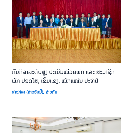
ກົມກິລາລະດັບສູງ ປະເມີນໜ່ວຍພັກ ແລະ ສະມາຊິກ
ພັກ ປອດໃສ, ເຂັ້ມແຂງ, ໜັກແໜ້ນ ປະຈຳປີ
ຂ່າວກິລາ (ຂ່າວວັນນີ້)
,
ຂ່າວກົມ