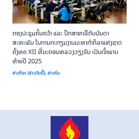
ກອງປະຊຸມຄົ້ນຄວ້າ ແລະ ປຶກສາຫາລືກັບບັນດາ
ສະຫະພັນ ໃນການກະກຽມງານມະຫາກຳກິລາແຫ່ງຊາດ
ຄັ້ງທຄ XII ທີ່ນະຄອນຫລວງວຽງຈັນ ເປັນເຈົ້າພາບ
ທ້າຍປີ 2025
ຂ່າວກິລາ (ຂ່າວວັນນີ້)
,
ຂ່າວກົມ