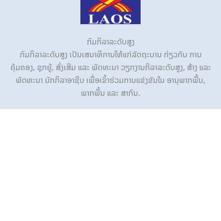
ກົມກິລາລະດັບສູງ
ກົມກິລາລະດັບສູງ ເປັນເສນາທິການໃຫ້ແກ່ລັດຖະບານ ກ່ຽວກັບ ການ
ຄຸ້ມຄອງ, ຊຸກຍູ້, ສົ່ງເສີມ ແລະ ພັດທະນາ ວຽກງານກິລາລະດັບສູງ, ສ້າງ ແລະ
ພັດທະນາ ນັກກິລາອາຊີບ ເພື່ອເຂົ້າຮ່ວມການແຂ່ງຂັນໃນ ອານຸພາກພື້ນ,
ພາກພື້ນ ແລະ ສາກົນ.