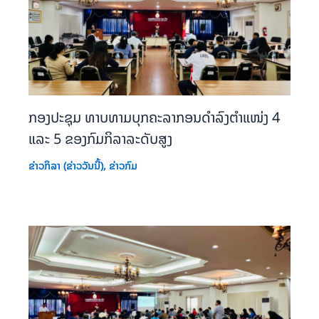
ກອງປະຊຸມ ທາບທາມບຸກຄະລາກອນດຳລົງຕຳແໜ່ງ 4
ແລະ 5 ຂອງກົມກິລາລະດັບສູງ
ຂ່າວກິລາ (ຂ່າວວັນນີ້)
,
ຂ່າວກົມ