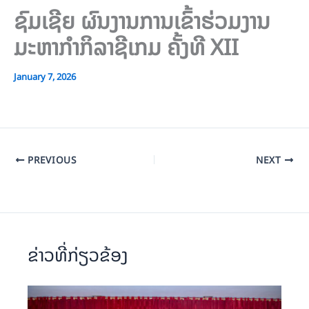
ຊົມເຊີຍ ຜົນງານການເຂົ້າຮ່ວມງານ
ມະຫາກຳກິລາຊີເກມ ຄັ້ງທີ XII
January 7, 2026
PREVIOUS
NEXT
ຂ່າວທີ່ກ່ຽວຂ້ອງ